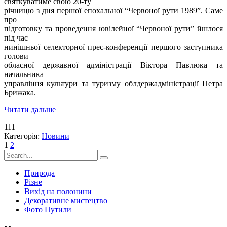
святкуватиме свою 20-ту
річницю з дня першої епохальної “Червоної рути 1989”. Саме
про
підготовку та проведення ювілейної “Червоної рути” йшлося
під час
нинішньої селекторної прес-конференції першого заступника
голови
обласної державної адміністрації Віктора Павлюка та
начальника
управління культури та туризму облдержадміністрації Петра
Брижака.
Читати дальше
111
Категорія:
Новини
1
2
Природа
Різне
Вихід на полонини
Декоративне мистецтво
Фото Путили