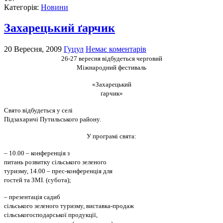
Категорія:
Новини
Захарецький ґарчик
20 Вересня, 2009
Гуцул
Немає коментарів
26-27 вересня відбудеться черговий
Міжнародний фестиваль
«Захарецький
ґарчик»
Свято відбудеться у селі
Підзахаричі Путильського району.
У програмі свята:
– 10.00 – конференція з
питань розвитку сільського зеленого
туризму, 14.00 – прес-конференція для
гостей та ЗМІ. (субота);
– презентація садиб
сільського зеленого туризму, виставка-продаж
сільськогосподарської продукції,