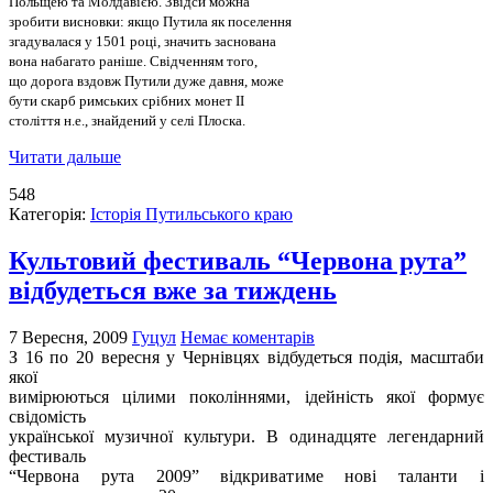
Польщею та Молдавією. Звідси можна
зробити висновки: якщо Путила як поселення
згадувалася у 1501 році, значить заснована
вона набагато раніше. Свідченням того,
що дорога вздовж Путили дуже давня, може
бути скарб римських срібних монет ІІ
століття н.е., знайдений у селі Плоска.
Читати дальше
548
Категорія:
Історія Путильського краю
Культовий фестиваль “Червона рута”
відбудеться вже за тиждень
7 Вересня, 2009
Гуцул
Немає коментарів
З 16 по 20 вересня у Чернівцях відбудеться подія, масштаби
якої
вимірюються цілими поколіннями, ідейність якої формує
свідомість
української музичної культури. В одинадцяте легендарний
фестиваль
“Червона рута 2009” відкриватиме нові таланти і