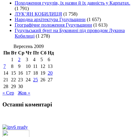
Походження гуцулів, їх назви й їх давність у Карпатах.
(1 791)
ЛУК’ЯН КОБИЛИЦЯ
(1 758)
Народна архітектура Гуцульщини
(1 657)
Географічне положення Гуцульщини
(1 613)
Гуцульський бунт на Буковині під проводом Лукина
Кобилиці
(1 278)
Вересень 2009
Пн
Вт
Ср
Чт
Пт
Сб
Нд
1
2
3
4
5
6
7
8
9
10
11
12
13
14
15
16
17
18
19
20
21
22
23
24
25
26
27
28
29
30
« Сер
Жов »
Останні коментарі