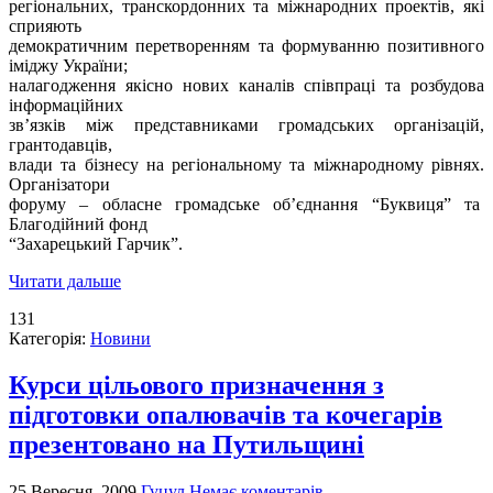
регіональних, транскордонних та міжнародних проектів, які
сприяють
демократичним перетворенням та формуванню позитивного
іміджу України;
налагодження якісно нових каналів співпраці та розбудова
інформаційних
зв’язків між представниками громадських організацій,
грантодавців,
влади та бізнесу на регіональному та міжнародному рівнях.
Організатори
форуму – обласне громадське об’єднання “Буквиця” та
Благодійний фонд
“Захарецький Гарчик”.
Читати дальше
131
Категорія:
Новини
Курси цільового призначення з
підготовки опалювачів та кочегарів
презентовано на Путильщині
25 Вересня, 2009
Гуцул
Немає коментарів