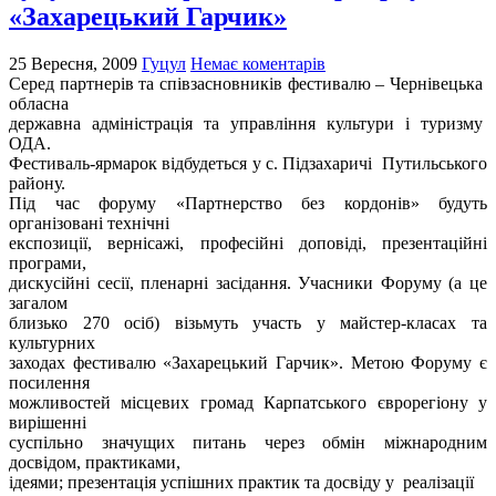
«Захарецький Гарчик»
25 Вересня, 2009
Гуцул
Немає коментарів
Серед партнерів та співзасновників фестивалю – Чернівецька
обласна
державна адміністрація та управління культури і туризму
ОДА.
Фестиваль-ярмарок відбудеться у с. Підзахаричі Путильського
району.
Під час форуму «Партнерство без кордонів» будуть
організовані технічні
експозиції, вернісажі, професійні доповіді, презентаційні
програми,
дискусійні сесії, пленарні засідання. Учасники Форуму (а це
загалом
близько 270 осіб) візьмуть участь у майстер-класах та
культурних
заходах фестивалю «Захарецький Гарчик». Метою Форуму є
посилення
можливостей місцевих громад Карпатського єврорегіону у
вирішенні
суспільно значущих питань через обмін міжнародним
досвідом, практиками,
ідеями; презентація успішних практик та досвіду у реалізації