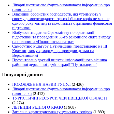
Лікарні щотижнево будуть оновлювати інформацію про
наявні ліки
Власники особистих господарств, які утримують у
своєму домогосподарстві трьох і більше корів не менше
одного року матимуть можливість отримання фінансової
підтримки
Відбулося засідання Оргкомітету по організації
підготовки та проведення 53-го районного свята виходу
на полонини «Полонинська ватра»
Самобутню культуру Путильщини представлено на ІІІ
Красницькому ярмарку, що проходив днями на
Верховинщині
Презентовано другий випуск інформаційного вісника
районної державної адміністрації “Путильщина”
Популярні дописи
ПОХОДЖЕННЯ НАЗВИ ГУЦУЛ
(2 426)
Лікарні щотижнево будуть оновлювати інформацію про
наявні ліки
(2 412)
ТУРИСТИЧНІ РЕСУРСИ ЧЕРНІВЕЦЬКОЇ ОБЛАСТІ
(2 274)
ЛЕГЕНДИ РІДНОГО КРАЮ
(1 968)
Загальна характеристика гуцульських говірок
(1 889)