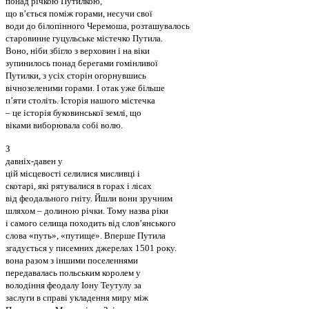
понад річкою
Путилкою,
що в’ється поміж горами, несучи свої
води до білопінного Черемоша, розташувалось
старовинне гуцульське містечко Путила.
Воно, ніби збігло з верховин і на віки
зупинилось понад берегами гомінливої
Путилки, з усіх сторін огорнувшись
вічнозеленими горами. І отак уже більше
п’яти століть. Історія нашого містечка
– це історія буковинської землі, що
віками виборювала собі волю.
З
давніх-давен у
цій місцевості селилися мисливці і
скотарі, які рятувалися в горах і лісах
від феодального гніту. Йшли вони зручним
шляхом – долиною річки. Тому назва ріки
і самого селища походить від слов’янського
слова «путь», «путище». Вперше Путила
згадується у писемних джерелах 1501 року.
вона разом з іншими поселеннями
передавалась польським королем у
володіння феодалу Іону Теутулу за
заслуги в справі укладення миру між