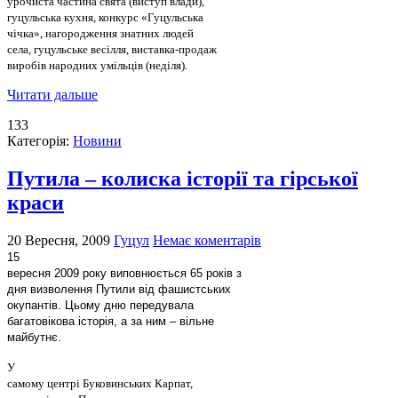
урочиста частина свята (виступ влади),
гуцульська кухня, конкурс «Гуцульська
чічка», нагородження знатних людей
села, гуцульське весілля, виставка-продаж
виробів народних умільців (неділя).
Читати дальше
133
Категорія:
Новини
Путила – колиска історії та гірської
краси
20 Вересня, 2009
Гуцул
Немає коментарів
15
вересня 2009 року виповнюється 65 років з
дня визволення Путили від фашистських
окупантів. Цьому дню передувала
багатовікова історія, а за ним – вільне
майбутнє.
У
самому центрі Буковинських Карпат,