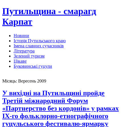
Путильщина - смарагд
Карпат
Новини
Історія Путильського краю
Імена славних сучасників
Література
Зелений туризм
Цікаве
Буковинські гуцули
Місяць:
Вересень 2009
У вихідні на Путильщині пройде
Третій міжнародний Форум
«Партнерство без кордонів» у рамках
IX-го фольклорно-етнографічного
гуцульського фестивалю-ярмарку