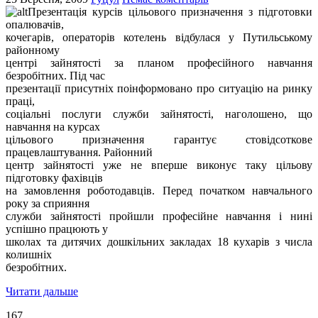
Презентація курсів цільового призначення з підготовки
опалювачів,
кочегарів, операторів котелень відбулася у Путильському
районному
центрі зайнятості за планом професійного навчання
безробітних. Під час
презентації присутніх поінформовано про ситуацію на ринку
праці,
соціальні послуги служби зайнятості, наголошено, що
навчання на курсах
цільового призначення гарантує стовідсоткове
працевлаштування. Районний
центр зайнятості уже не вперше виконує таку цільову
підготовку фахівців
на замовлення роботодавців. Перед початком навчального
року за сприяння
служби зайнятості пройшли професійне навчання і нині
успішно працюють у
школах та дитячих дошкільних закладах 18 кухарів з числа
колишніх
безробітних.
Читати дальше
167