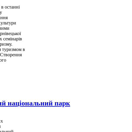
 в останні
у
ання
культури
нними
рнівецької
х семінарів
ризму.
м туризмом в
 “Створення
ого
ий національний парк
их
я
нальний