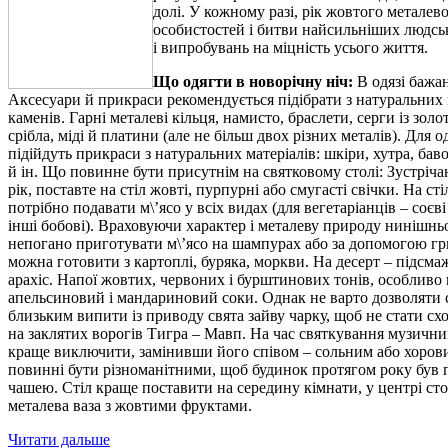
долі. У кожному разі, рік жовтого металев
особистостей і битви найсильніших людськ
і випробувань на міцність усього життя.
Що одягти в новорічну ніч:
В одязі бажа
Аксесуари й прикраси рекомендується підібрати з натуральних 
каменів. Гарні металеві кільця, намисто, браслети, серги із золот
срібла, міді й платини (але не більш двох різних металів). Для о
підійдуть прикраси з натуральних матеріалів: шкіри, хутра, бав
й ін. Що повинне бути присутнім на святковому столі: Зустріч
рік, поставте на стіл жовті, пурпурні або смугасті свічки. На сті
потрібно подавати м\’ясо у всіх видах (для вегетаріанців – соєв
інші бобові). Враховуючи характер і металеву природу нинішнь
непогано приготувати м\’ясо на шампурах або за допомогою гри
можна готовити з картоплі, буряка, моркви. На десерт – підсм
арахіс. Напої жовтих, червоних і бурштинових тонів, особливо 
апельсиновий і мандариновий соки. Однак не варто дозволяти 
близьким випити із приводу свята зайву чарку, щоб не стати с
на заклятих ворогів Тигра – Мавп. На час святкування музичн
краще виключити, замінивши його співом – сольним або хоров
повинні бути різноманітними, щоб будинок протягом року був
чашею. Стіл краще поставити на середину кімнати, у центрі сто
металева ваза з жовтими фруктами.
Читати дальше