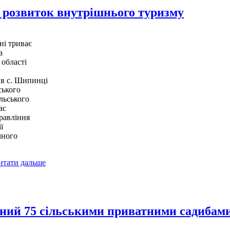
а розвиток внутрішнього туризму
ні триває
а
 області
 в с. Шипинці
ського
льського
ас
правління
ї
чного
итати дальше
ений 75 сільськими приватними садибам