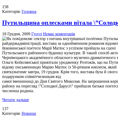
158
Категорія:
Головна
Путильщина оплесками вітала \”Солодк
18 Грудня, 2009
Гуцул
Немає коментарів
Як повідомляє сектор з питань внутрішньої політики Путильс
райдержадміністрації, вистава за однойменним романом відомо
буковинської поетеси Марії Матіос з успіхом пройшла на сцені
Путильського районного будинку культури. В такий спосіб акт
Чернівецького академічного обласного музично-драматичного т
Ольги Кобилянської привітали уродженку Розтоків, що на Пут
відому письменницю Марію Матіос із 50-річним ювілеєм, який
святкуватиме завтра, 19 грудня. Крім того, вистава була й свого
подарунком співвітчизникам від
самої іменинниці до Дня Святого Миколая. На запрошення кер
району на перегляд \”Солодкої Дарусі\” прийшли батьки поетеси
численна родина.
Читати дальше
137
Категорія:
Новини