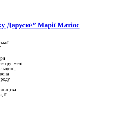
у Дарусю\” Марії Матіос
ької
ї
ори
еатру імені
ильщині,
 вона
 роду
івництва
, її