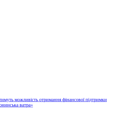
атимуть можливість отримання фінансової підтримки
лонинська ватра»