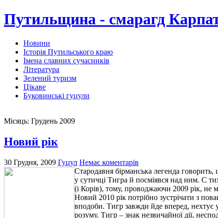
Путильщина - смарагд Карпа
Новини
Історія Путильського краю
Імена славних сучасників
Література
Зелений туризм
Цікаве
Буковинські гуцули
Місяць:
Грудень 2009
Новий рік
30 Грудня, 2009
Гуцул
Немає коментарів
Стародавня бірманська легенда говорить, 
у сутичці Тигра й посміявся над ним. C ти
(і Корів), тому, проводжаючи 2009 рік, не
Новий 2010 рік потрібно зустрічати з пова
вподоби. Тигр завжди йде вперед, нехтує 
розуму. Тигр – знак незвичайної дії, неспо