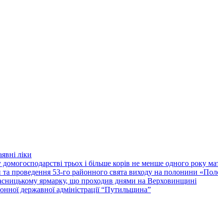
явні ліки
 домогосподарстві трьох і більше корів не менше одного року м
ки та проведення 53-го районного свята виходу на полонини «По
асницькому ярмарку, що проходив днями на Верховинщині
онної державної адміністрації “Путильщина”