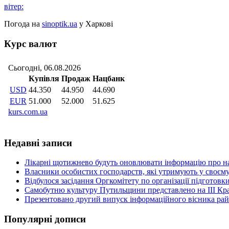
вітер:
Погода на
sinoptik.ua
у Харкові
Курс валют
Недавні записи
Лікарні щотижнево будуть оновлювати інформацію про на
Власники особистих господарств, які утримують у своєму
Відбулося засідання Оргкомітету по організації підготов
Самобутню культуру Путильщини представлено на ІІІ Кр
Презентовано другий випуск інформаційного вісника рай
Популярні дописи