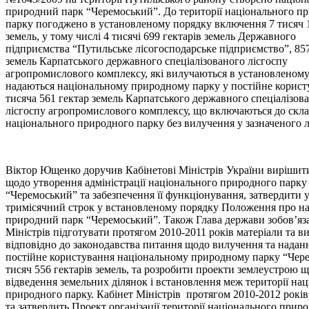
природний парк “Черемоський”. До території національного п
парку погоджено в установленому порядку включення 7 тисяч 1
земель, у тому числі 4 тисячі 699 гектарів земель Державного
підприємства “Путильське лісогосподарське підприємство”, 857
земель Карпатського державного спеціалізованого лісгоспу
агропромислового комплексу, які вилучаються в установленому
надаються національному природному парку у постійне користу
тисяча 561 гектар земель Карпатського державного спеціалізов
лісгоспу агропромислового комплексу, що включаються до скл
національного природного парку без вилучення у зазначеного л
Віктор Ющенко доручив Кабінетові Міністрів України вирішит
щодо утворення адміністрації національного природного парку
“Черемоський” та забезпечення її функціонування, затвердити 
тримісячний строк у встановленому порядку Положення про н
природний парк “Черемоський”. Також Глава держави зобов’яз
Міністрів підготувати протягом 2010-2011 років матеріали та в
відповідно до законодавства питання щодо вилучення та надан
постійне користування національному природному парку “Чер
тисяч 556 гектарів земель, та розробити проекти землеустрою 
відведення земельних ділянок і встановлення меж території на
природного парку. Кабінет Міністрів протягом 2010-2012 років
та затвердить Проект організації території національного прир