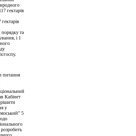
риродного
17 гектарів
 гектарів
 порядку та
вання, і 1
аного
аду
ісгоспу.
и питання
у
аціональний
ав Кабінет
ирішити
ня у
емоський” 5
щодо
ціонального
 розробить
одного