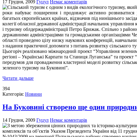
17 Грудня, 2009
Гуцул
Немає коментарів
Сільський туризм є одним з видів екологічного туризму, який
роки набуває поширення і продовжує активно розвиватися 
багатьох європейських країнах, відзначив під нинішнього засід
колегії обласної державної адміністрації начальник управління 
і туризму облдержадміністрації Петро Брижак. Спільно з райо
державними адміністраціями та громадськими організаціями Че
області проведено цілу низку наукових конференцій, навчальни
з надання практичної допомоги з питань розвитку сільського ту
Цьогоріч реалізовано міжнародний проект “Управління зелени
регіоні – Українські Карпати та Станиця Луганська” та проект
передумов для провадження кластерної моделі розвитку сільськ
зеленого туризму на Буковині”.
Читати дальше
394
Категорія:
Новини
На Буковині створено ще один природн
14 Грудня, 2009
Гуцул
Немає коментарів
З метою збереження цінних природних та історико-культурн
комплексів та об’єктів Указом Президента України від 11 грудн
№1043/2009 на території Путильського району створено націо