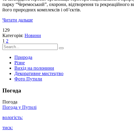
парку “Черемоський”, охорони, відтворення та рекреаційного 
його природних комплексів і об’єктів.
Читати дальше
129
Категорія:
Новини
1
2
Природа
Різне
Вихід на полонини
Декоративне мистецтво
Фото Путили
Погода
Погода
Погода у
Путилі
вологість:
тиск: