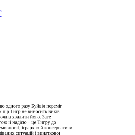
т
що одного разу Буйвіл переміг
х пір Тигр не виносить Биків
 можна хвалити його. Зате
гою й надією – це Тигру до
умовності, ієрархію й консерватизм
діваних ситуацій і виняткової