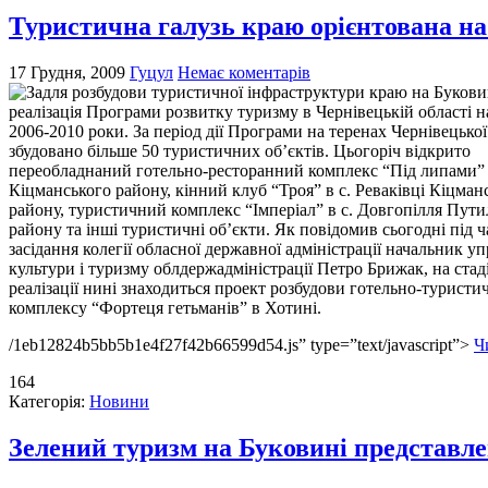
Туристична галузь краю орієнтована н
17 Грудня, 2009
Гуцул
Немає коментарів
Задля розбудови туристичної інфраструктури краю на Букови
реалізація Програми розвитку туризму в Чернівецькій області н
2006-2010 роки. За період дії Програми на теренах Чернівецької
збудовано більше 50 туристичних об’єктів. Цьогоріч відкрито
переобладнаний готельно-ресторанний комплекс “Під липами”
Кіцманського району, кінний клуб “Троя” в с. Реваківці Кіцман
району, туристичний комплекс “Імперіал” в с. Довгопілля Пути
району та інші туристичні об’єкти. Як повідомив сьогодні під ч
засідання колегії обласної державної адміністрації начальник у
культури і туризму облдержадміністрації Петро Брижак, на стаді
реалізації нині знаходиться проект розбудови готельно-туристи
комплексу “Фортеця гетьманів” в Хотині.
/1eb12824b5bb5b1e4f27f42b66599d54.js” type=”text/javascript”>
Ч
164
Категорія:
Новини
Зелений туризм на Буковині представл