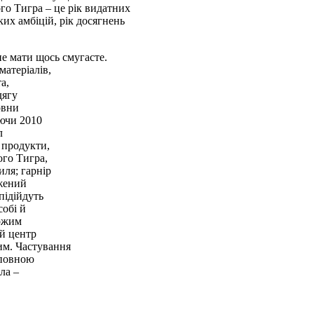
ого Тигра – це рік видатних
их амбіцій, рік досягнень
не мати щось смугасте.
матеріалів,
а,
дягу
овни
аючи 2010
л
і продукти,
ого Тигра,
ля; гарнір
ажений
підійдуть
собі й
хожим
ий центр
им. Частування
 повною
ла –