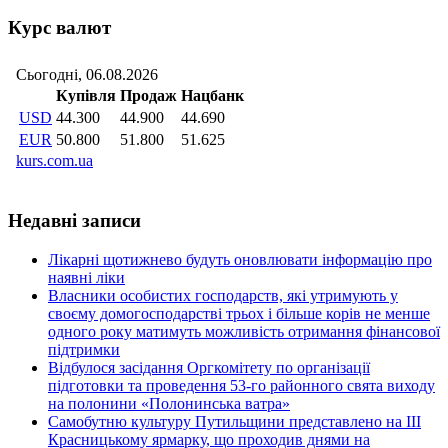
Курс валют
Недавні записи
Лікарні щотижнево будуть оновлювати інформацію про
наявні ліки
Власники особистих господарств, які утримують у
своєму домогосподарстві трьох і більше корів не менше
одного року матимуть можливість отримання фінансової
підтримки
Відбулося засідання Оргкомітету по організації
підготовки та проведення 53-го районного свята виходу
на полонини «Полонинська ватра»
Самобутню культуру Путильщини представлено на ІІІ
Красницькому ярмарку, що проходив днями на