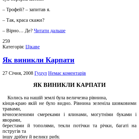
– Трофей? – запитав я.
– Так, краса скажи?
– Вірно… Де?
Читати дальше
259
Категорія:
Цікаве
Як виникли Карпати
27 Січня, 2008
Гуцул
Немає коментарів
ЯК ВИНИКЛИ КАРПАТИ
Колись на нашій землі була величезна рівнина,
кінця-краю якій не було видно. Рівнина зеленіла шовковими
травами,
вічнозеленими смереками і ялинами, могутніми буками і
яворами,
берестами й тополями, текли потічки та річки, багаті на
пстругів та
іншу дрібну й велику рибу.