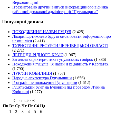
Верховинщині
Презентовано другий випуск інформаційного вісника
районної державної адміністрації “Путильщина”
Популярні дописи
ПОХОДЖЕННЯ НАЗВИ ГУЦУЛ
(2 425)
Лікарні щотижнево будуть оновлювати інформацію про
наявні ліки
(2 411)
ТУРИСТИЧНІ РЕСУРСИ ЧЕРНІВЕЦЬКОЇ ОБЛАСТІ
(2 271)
ЛЕГЕНДИ РІДНОГО КРАЮ
(1 967)
Загальна характеристика гуцульських говірок
(1 886)
Походження гуцулів, їх назви й їх давність у Карпатах.
(1 790)
ЛУК’ЯН КОБИЛИЦЯ
(1 757)
Народна архітектура Гуцульщини
(1 656)
Географічне положення Гуцульщини
(1 612)
Гуцульський бунт на Буковині під проводом Лукина
Кобилиці
(1 277)
Січень 2008
Пн
Вт
Ср
Чт
Пт
Сб
Нд
1
2
3
4
5
6