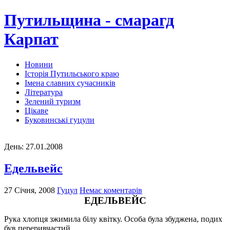
Путильщина - смарагд
Карпат
Новини
Історія Путильського краю
Імена славних сучасників
Література
Зелений туризм
Цікаве
Буковинські гуцули
День:
27.01.2008
Едельвейс
27 Січня, 2008
Гуцул
Немає коментарів
ЕДЕЛЬВЕЙС
Рука хлопця зжимила білу квітку. Особа була збуджена, подих
був переривчастий.