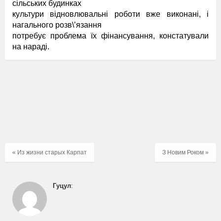
сільських будинках
культури відновлювальні роботи вже виконані, і
нагального розв\’язання
потребує проблема їх фінансування, констатували
на нараді.
« Из жизни старых Карпат
З Новим Роком »
Гуцул
: