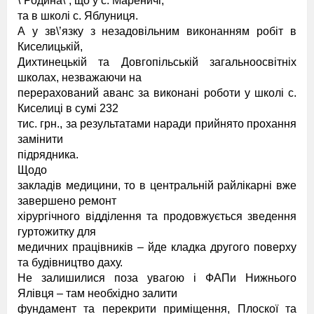
\”Родина\”, що у с. Мареничі,
та в школі с. Яблуниця.
А у зв\’язку з незадовільним виконанням робіт в
Киселицькій,
Дихтинецькій та Довгопільській загальноосвітніх
школах, незважаючи на
перерахований аванс за виконані роботи у школі с.
Киселиці в сумі 232
тис. грн., за результатами наради прийнято прохання
замінити
підрядника.
Щодо
закладів медицини, то в центральній райлікарні вже
завершено ремонт
хірургічного відділення та продовжується зведення
гуртожитку для
медичних працівників – йде кладка другого поверху
та будівництво даху.
Не залишилися поза увагою і ФАПи Нижнього
Ялівця – там необхідно залити
фундамент та перекрити приміщення, Плоскої та