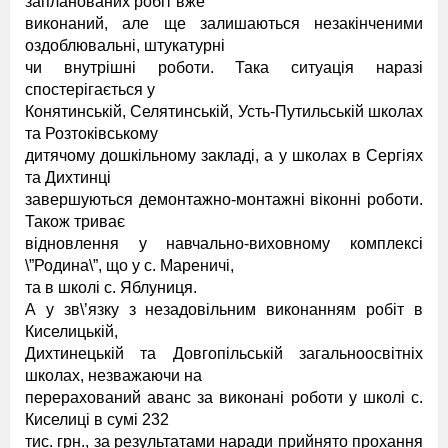
запланованих робіт вже
виконаний, але ще залишаються незакінченими
оздоблювальні, штукатурні
чи внутрішні роботи. Така ситуація наразі
спостерігається у
Конятинській, Селятинській, Усть-Путильській школах
та Розтоківському
дитячому дошкільному закладі, а у школах в Сергіях
та Дихтинці
завершуються демонтажно-монтажні віконні роботи.
Також триває
відновлення у навчально-виховному комплексі
\”Родина\”, що у с. Мареничі,
та в школі с. Яблуниця.
А у зв\’язку з незадовільним виконанням робіт в
Киселицькій,
Дихтинецькій та Довгопільській загальноосвітніх
школах, незважаючи на
перерахований аванс за виконані роботи у школі с.
Киселиці в сумі 232
тис. грн., за результатами наради прийнято прохання