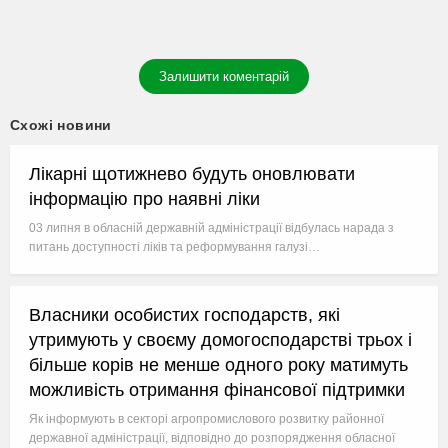
Залишити коментарій
Схожі новини
Лікарні щотижнево будуть оновлювати
інформацію про наявні ліки
03 липня в обласній державній адміністрації відбулась нарада з
питань доступності ліків та реформування галузі…
Власники особистих господарств, які
утримують у своєму домогосподарстві трьох і
більше корів не менше одного року матимуть
можливість отримання фінансової підтримки
Як інформують в секторі агропромислового розвитку районної
державної адміністрації, відповідно до розпорядження обласної