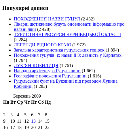
Популярні дописи
ПОХОДЖЕННЯ НАЗВИ ГУЦУЛ
(2 432)
Лікарні щотижнево будуть оновлювати інформацію про
наявні ліки
(2 428)
ТУРИСТИЧНІ РЕСУРСИ ЧЕРНІВЕЦЬКОЇ ОБЛАСТІ
(2 284)
ЛЕГЕНДИ РІДНОГО КРАЮ
(1 972)
Загальна характеристика гуцульських говірок
(1 894)
Походження гуцулів, їх назви й їх давність у Карпатах.
(1 794)
ЛУК’ЯН КОБИЛИЦЯ
(1 761)
Народна архітектура Гуцульщини
(1 662)
Географічне положення Гуцульщини
(1 616)
Гуцульський бунт на Буковині під проводом Лукина
Кобилиці
(1 283)
Березень 2009
Пн
Вт
Ср
Чт
Пт
Сб
Нд
1
2
3
4
5
6
7
8
9
10
11
12
13
14
15
16
17
18
19
20
21
22