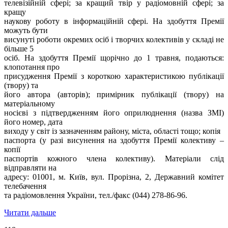
телевізійній сфері; за кращий твір у радіомовній сфері; за
кращу
наукову роботу в інформаційній сфері. На здобуття Премії
можуть бути
висунуті роботи окремих осіб і творчих колективів у складі не
більше 5
осіб. На здобуття Премії щорічно до 1 травня, подаються:
клопотання про
присудження Премії з короткою характеристикою публікації
(твору) та
його автора (авторів); примірник публікації (твору) на
матеріальному
носієві з підтвердженням його оприлюднення (назва ЗМІ)
його номер, дата
виходу у світ із зазначенням району, міста, області тощо; копія
паспорта (у разі висунення на здобуття Премії колективу –
копії
паспортів кожного члена колективу). Матеріали слід
відправляти на
адресу: 01001, м. Київ, вул. Прорізна, 2, Державний комітет
телебачення
та радіомовлення України, тел./факс (044) 278-86-96.
Читати дальше