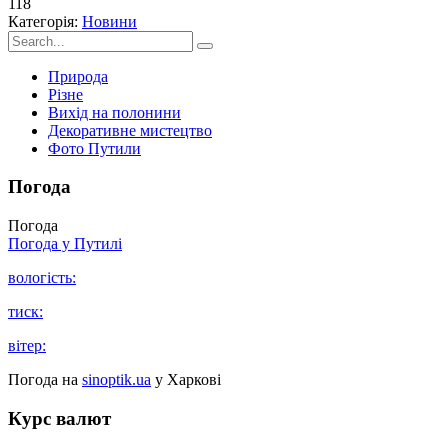
118
Категорія:
Новини
Природа
Різне
Вихід на полонини
Декоративне мистецтво
Фото Путили
Погода
Погода
Погода у
Путилі
вологість:
тиск:
вітер:
Погода на
sinoptik.ua
у Харкові
Курс валют