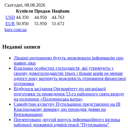
Недавні записи
Лікарні щотижнево будуть оновлювати інформацію про
наявні ліки
Власники особистих господарств, які утримують у
своєму домогосподарстві трьох і більше корів не менше
одного року матимуть можливість отримання фінансової
підтримки
Відбулося засідання Оргкомітету по організації
підготовки та проведення 53-го районного свята виходу
на полонини «Полонинська ватра»
Самобутню культуру Путильщини представлено на ІІІ
Красницькому ярмарку, що проходив днями на
Верховинщині
Презентовано другий випуск інформаційного вісника
районної державної адміністрації “Путильщина”