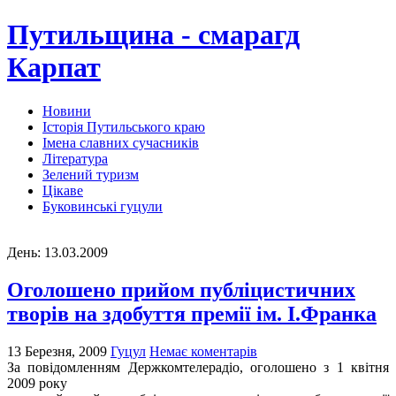
Путильщина - смарагд
Карпат
Новини
Історія Путильського краю
Імена славних сучасників
Література
Зелений туризм
Цікаве
Буковинські гуцули
День:
13.03.2009
Оголошено прийом публіцистичних
творів на здобуття премії ім. І.Франка
13 Березня, 2009
Гуцул
Немає коментарів
За повідомленням Держкомтелерадіо, оголошено з 1 квітня
2009 року