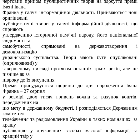
черговий прийом публіцистичних творів на здобуття премії
імені Івана
Франка у галузі інформаційної діяльності. Приймаються нові
оригінальні
публіцистичні твори у галузі інформаційної діяльності, що
сприяють
утвердженню історичної пам\’яті народу, його національної
свідомості та
самобутності, спрямовані на державотворення і
демократизацію
українського суспільства. Твори мають бути опубліковані
(оприлюднені) у
завершеному вигляді протягом останніх трьох років, але не
пізніше як за
півроку до їх висунення.
Премія присуджується щорічно до дня народження Івана
Франка – 27 серпня
у розмірі двох тисяч гривень кожна за рахунок коштів,
передбачених на
цю мету в державному бюджеті, і розподіляється Державним
комітетом
телебачення та радіомовлення України в таких номінаціях: за
кращу
публікацію у друкованих засобах масової інформації; за
кращий твір у