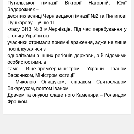
Путильської гімназії Вікторії Нагорній, Юлії
Задорожняк –
десятикласниці Чернівецької гімназії №2 та Пилипові
Пушкареву – учню 11
класу ЗНЗ №3 м.Чернівців. Під час перебування у
столиці України всі
учасники отримали приємні враження, адже не лише
поспілкувалися з
однолітками з інших регіонів держави, а й відомими
особистостями, а
саме Віце-прем\’ер-міністром України Іваном
Васюником, Міністром юстиції
– Миколою Онищуком, співаком Святославом
Вакарчуком, поетом Іваном
Драчем та онуком славетного Каменяра – Роландом
Франком.