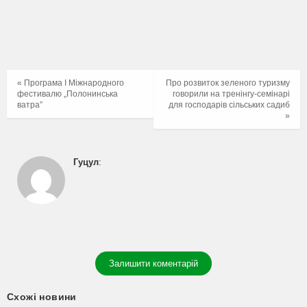
« Програма I Міжнародного
Про розвиток зеленого туризму
фестивалю „Полонинська
говорили на тренінгу-семінарі
ватра”
для господарів сільських садиб
»
Гуцул
:
Залишити коментарій
Схожі новини