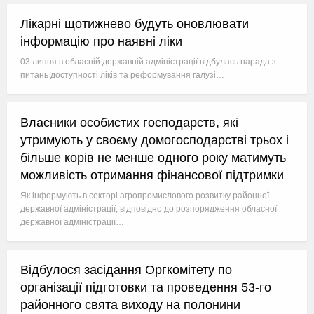
Лікарні щотижнево будуть оновлювати
інформацію про наявні ліки
03 липня в обласній державній адміністрації відбулась нарада з
питань доступності ліків та реформування галузі…
Власники особистих господарств, які
утримують у своєму домогосподарстві трьох і
більше корів не менше одного року матимуть
можливість отримання фінансової підтримки
Як інформують в секторі агропромислового розвитку районної
державної адміністрації, відповідно до розпорядження обласної
державної адміністрації…
Відбулося засідання Оргкомітету по
організації підготовки та проведення 53-го
районного свята виходу на полонини