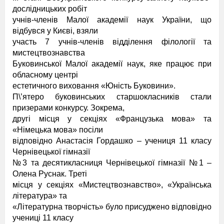
дослідницьких робіт
учнів-членів Малої академії наук України, що
відбувся у Києві, взяли
участь 7 учнів-членів відділення філології та
мистецтвознавства
Буковинської Малої академії наук, яке працює при
обласному центрі
естетичного виховання «Юність Буковини».
П\’ятеро буковинських старшокласників стали
призерами конкурсу. Зокрема,
другі місця у секціях «Французька мова» та
«Німецька мова» посіли
відповідно Анастасія Гордашко – учениця 11 класу
Чернівецької гімназії
№3 та деcятикласниця Чернівецької гімназії №1 –
Олена Руснак. Треті
місця у секціях «Мистецтвознавство», «Українська
література» та
«Літературна творчість» було присуджено відповідно
учениці 11 класу