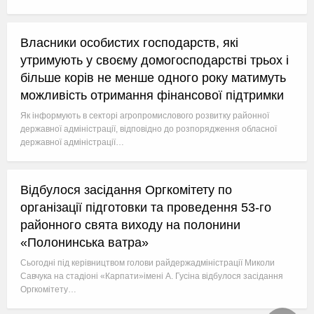
Власники особистих господарств, які
утримують у своєму домогосподарстві трьох і
більше корів не менше одного року матимуть
можливість отримання фінансової підтримки
Як інформують в секторі агропромислового розвитку районної
державної адміністрації, відповідно до розпорядження обласної
державної адміністрації…
Відбулося засідання Оргкомітету по
організації підготовки та проведення 53-го
районного свята виходу на полонини
«Полонинська ватра»
Сьогодні під керівництвом голови райдержадміністрації Миколи
Савчука на стадіоні «Карпати»імені А. Гусіна відбулося засідання
Оргкомітету…