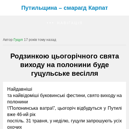
Путильщина – смарагд Карпат
НАВІГАЦІЯ
Гуцул
17 років тому назад
Родзинкою цьогорічного свята
виходу на полонини буде
гуцульське весілля
Найдавніші
та найвідоміші буковинські фестини, свято виходу на
полонини
\”Полонинська ватра\”, цьогоріч відбудуться у Путилі
вже 46-ий рік
поспіль. 31 травня, у неділю, гуцули запрошують усіх
охочих