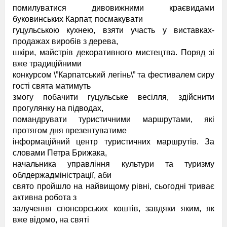
помилуватися дивовижними краєвидами
буковинських Карпат, посмакувати
гуцульською кухнею, взяти участь у виставках-
продажах виробів з дерева,
шкіри, майстрів декоративного мистецтва. Поряд зі
вже традиційними
конкурсом \”Карпатський легінь\” та фестивалем сиру
гості свята матимуть
змогу побачити гуцульське весілля, здійснити
прогулянку на підводах,
помандрувати туристичними маршрутами, які
протягом дня презентуватиме
інформаційний центр туристичних маршрутів. За
словами Петра Брижака,
начальника управління культури та туризму
облдержадміністрації, аби
свято пройшло на найвищому рівні, сьогодні триває
активна робота з
залучення спонсорських коштів, завдяки яким, як
вже відомо, на святі