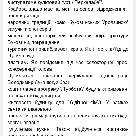
виступатиме культовий гурт \”Перкалаба\”.
Крайова влада має на меті на основі відродження і
популяризації
народних традицій краю, буковинських \”родзинок\”
залучити спонсорів,
меценатів, інвесторів для розбудови інфраструктури
Буковини, покращення
туристичної привабливості краю. Як і торік, в\’їзд до
Путили буде
платним. Як повідомив під час селекторної прес-
конференції голова
Путильської районної державної адміністрації
Володимир Луканюк, зібрані
кошти через програму \”Турбота\” будуть спрямовані
на початок будівництва
житлового будинку для 16-дітної сім\’ї. У рамках
свята заплановано
провести три маршрути, на кінцевих точках яких буде
зорганізована
гуцульська кухня. Також відбудеться виставка-
продаж виробів майстрів