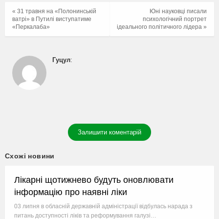
« 31 травня на «Полонинській
Юні науковці писали
ватрі» в Путилі виступатиме
психологічний портрет
«Перкалаба»
ідеального політичного лідера »
Гуцул
:
Залишити коментарій
Схожі новини
Лікарні щотижнево будуть оновлювати
інформацію про наявні ліки
03 липня в обласній державній адміністрації відбулась нарада з
питань доступності ліків та реформування галузі…