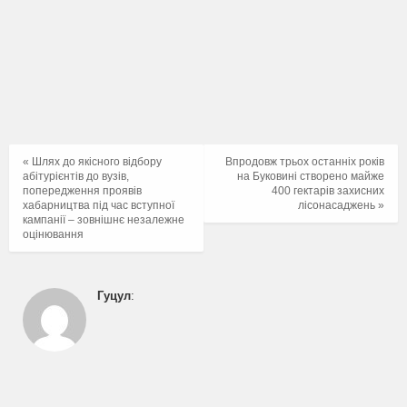
« Шлях до якісного відбору
Впродовж трьох останніх років
абітурієнтів до вузів,
на Буковині створено майже
попередження проявів
400 гектарів захисних
хабарництва під час вступної
лісонасаджень »
кампанії – зовнішнє незалежне
оцінювання
Гуцул
: