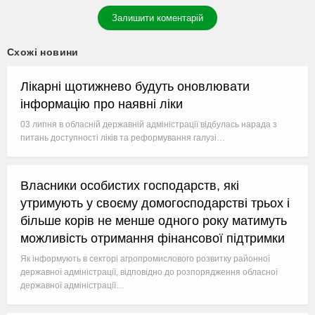
Залишити коментарій
Схожі новини
Лікарні щотижнево будуть оновлювати
інформацію про наявні ліки
03 липня в обласній державній адміністрації відбулась нарада з
питань доступності ліків та реформування галузі…
Власники особистих господарств, які
утримують у своєму домогосподарстві трьох і
більше корів не менше одного року матимуть
можливість отримання фінансової підтримки
Як інформують в секторі агропромислового розвитку районної
державної адміністрації, відповідно до розпорядження обласної
державної адміністрації…