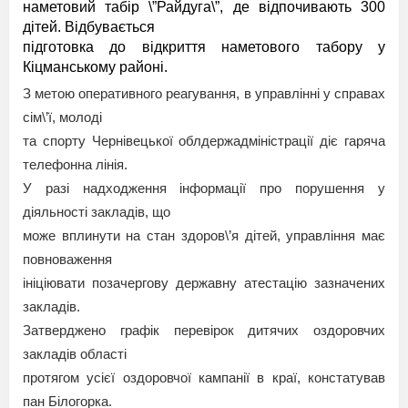
наметовий табір \”Райдуга\”, де відпочивають 300
дітей. Відбувається
підготовка до відкриття наметового табору у
Кіцманському районі.
З метою оперативного реагування, в управлінні у справах
сім\’ї, молоді
та спорту Чернівецької облдержадміністрації діє гаряча
телефонна лінія.
У разі надходження інформації про порушення у
діяльності закладів, що
може вплинути на стан здоров\’я дітей, управління має
повноваження
ініціювати позачергову державну атестацію зазначених
закладів.
Затверджено графік перевірок дитячих оздоровчих
закладів області
протягом усієї оздоровчої кампанії в краї, констатував
пан Білогорка.