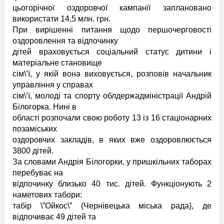
цьогорічної оздоровчої кампанії заплановано
використати 14,5 млн. грн.
При вирішенні питання щодо першочерговості
оздоровлення та відпочинку
дітей враховується соціальний статус дитини і
матеріальне становище
сім\’ї, у якій вона виховується, розповів начальник
управління у справах
сім\’ї, молоді та спорту облдержадміністрації Андрій
Білогорка. Нині в
області розпочали свою роботу 13 із 16 стаціонарних
позаміських
оздоровчих закладів, в яких вже оздоровлюється
3800 дітей.
За словами Андрія Білогорки, у пришкільних таборах
перебуває на
відпочинку близько 40 тис. дітей. Функціонують 2
наметових табори:
табір \”Ойкос\” (Чернівецька міська рада), де
відпочиває 49 дітей та