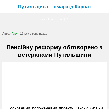
Путильщина – смарагд Карпат
НАВІГАЦІЯ
Гуцул
16 років тому назад
Пенсійну реформу обговорено з
ветеранами Путильщини
З основними положеннями проекту Закону України