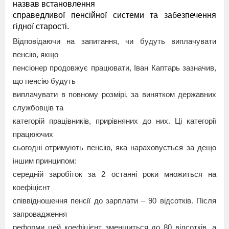
назвав встановлення
справедливої пенсійної системи та забезпечення
гідної старості.
Відповідаючи на запитання, чи будуть виплачувати
пенсію, якщо
пенсіонер продовжує працювати, Іван Каптарь зазначив,
що пенсію будуть
виплачувати в повному розмірі, за винятком державних
службовців та
категорій працівників, прирівняних до них. Ці категорії
працюючих
сьогодні отримують пенсію, яка нараховується за дещо
іншим принципом:
середній заробіток за 2 останні роки множиться на
коефіцієнт
співвідношення пенсії до зарплати – 90 відсотків. Після
запровадження
реформи цей коефіцієнт зменшиться до 80 відсотків, а