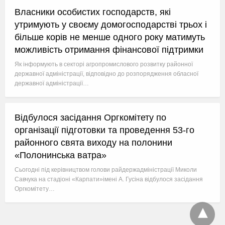
Власники особистих господарств, які
утримують у своєму домогосподарстві трьох і
більше корів не менше одного року матимуть
можливість отримання фінансової підтримки
Як інформують в секторі агропромислового розвитку районної
державної адміністрації, відповідно до розпорядження обласної
державної адміністрації…
Відбулося засідання Оргкомітету по
організації підготовки та проведення 53-го
районного свята виходу на полонини
«Полонинська ватра»
Сьогодні під керівництвом голови райдержадміністрації Миколи
Савчука на стадіоні «Карпати»імені А. Гусіна відбулося засідання
Оргкомітету…