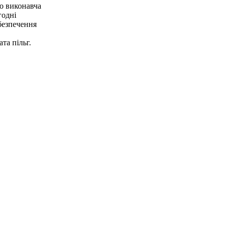
о виконавча
годні
безпечення
та пільг.