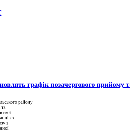
т
овлять графік позачергового прийому т
льського району
 та
нської
анців з
зу з
нної