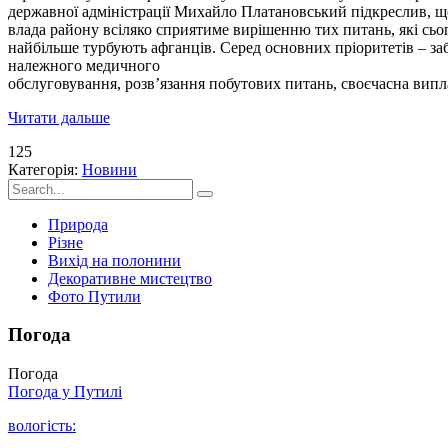
державної адміністрації Михайло Платановський підкреслив, щ
влада району всіляко сприятиме вирішенню тих питань, які сьо
найбільше турбують афганців. Серед основних пріоритетів – за
належного медичного
обслуговування, розв’язання побутових питань, своєчасна випла
Читати дальше
125
Категорія:
Новини
Природа
Різне
Вихід на полонини
Декоративне мистецтво
Фото Путили
Погода
Погода
Погода у
Путилі
вологість: