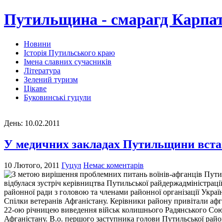
Путильщина - смарагд Карпа
Новини
Історія Путильського краю
Імена славних сучасників
Література
Зелений туризм
Цікаве
Буковинські гуцули
День:
10.02.2011
У медичних закладах Путильщини встан
10 Лютого, 2011
Гуцул
Немає коментарів
З метою вирішення проблемних питань воїнів-афганців Пути
відбулася зустріч керівництва Путильської райдержадміністрації
районної ради з головою та членами районної організації Украї
Спілки ветеранів Афганістану. Керівники району привітали афг
22-ою річницею виведення військ колишнього Радянського Сою
Афганістану. В.о. першого заступника голови Путильської райо