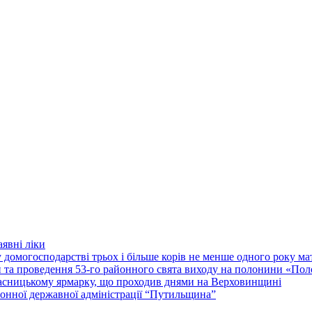
явні ліки
 домогосподарстві трьох і більше корів не менше одного року м
ки та проведення 53-го районного свята виходу на полонини «По
асницькому ярмарку, що проходив днями на Верховинщині
онної державної адміністрації “Путильщина”