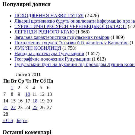
Популярні дописи
ПОХОДЖЕННЯ НАЗВИ ГУЦУЛ
(2 426)
Лікарні щотижнево будуть оновлювати інформацію про на
ТУРИСТИЧНІ РЕСУРСИ ЧЕРНІВЕЦЬКОЇ ОБЛАСТІ
(2 
ЛЕГЕНДИ РІДНОГО КРАЮ
(1 968)
Загальна характеристика гуцульських говірок
(1 889)
Походження гуцулів, їх назви й їх давність у Карпатах.
(1
ЛУК’ЯН КОБИЛИЦЯ
(1 758)
Народна архітектура Гуцульщини
(1 657)
Географічне положення Гуцульщини
(1 613)
Гуцульський бунт на Буковині під проводом Лукина Коби
Лютий 2011
Пн
Вт
Ср
Чт
Пт
Сб
Нд
1
2
3
4
5
6
7
8
9
10
11
12
13
14
15
16
17
18
19
20
21
22
23
24
25
26
27
28
« Січ
Бер »
Останні коментарі