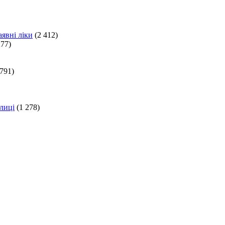
явні ліки
(2 412)
277)
 791)
лиці
(1 278)