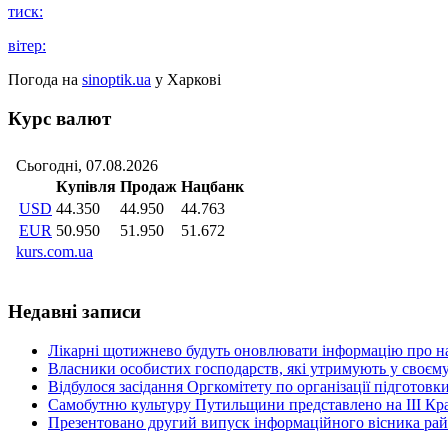
тиск:
вітер:
Погода на
sinoptik.ua
у Харкові
Курс валют
Недавні записи
Лікарні щотижнево будуть оновлювати інформацію про на
Власники особистих господарств, які утримують у своєму
Відбулося засідання Оргкомітету по організації підготов
Самобутню культуру Путильщини представлено на ІІІ Кр
Презентовано другий випуск інформаційного вісника рай