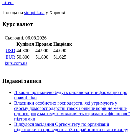
вітер:
Погода на
sinoptik.ua
у Харкові
Курс валют
Недавні записи
Лікарні щотижнево будуть оновлювати інформацію про
наявні ліки
Власники особистих господарств, які утримують у
своєму домогосподарстві трьох і більше корів не менше
одного року матимуть можливість отримання фінансової
підтримки
Відбулося засідання Оргкомітету по організації
підготовки та проведення 53-го районного свята виходу