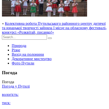
«
Колективна робота Путильського районного центру дитячої
та юнацької творчості зайняла І місце на обласному фестивалі-
конкурсі «Розквітай, писанко!»
Природа
Різне
Вихід на полонини
Декоративне мистецтво
Фото Путили
Погода
Погода
Погода у
Путилі
вологість:
тиск: