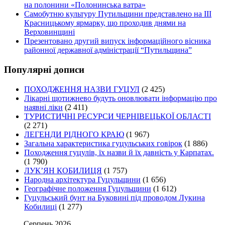
на полонини «Полонинська ватра»
Самобутню культуру Путильщини представлено на ІІІ
Красницькому ярмарку, що проходив днями на
Верховинщині
Презентовано другий випуск інформаційного вісника
районної державної адміністрації “Путильщина”
Популярні дописи
ПОХОДЖЕННЯ НАЗВИ ГУЦУЛ
(2 425)
Лікарні щотижнево будуть оновлювати інформацію про
наявні ліки
(2 411)
ТУРИСТИЧНІ РЕСУРСИ ЧЕРНІВЕЦЬКОЇ ОБЛАСТІ
(2 271)
ЛЕГЕНДИ РІДНОГО КРАЮ
(1 967)
Загальна характеристика гуцульських говірок
(1 886)
Походження гуцулів, їх назви й їх давність у Карпатах.
(1 790)
ЛУК’ЯН КОБИЛИЦЯ
(1 757)
Народна архітектура Гуцульщини
(1 656)
Географічне положення Гуцульщини
(1 612)
Гуцульський бунт на Буковині під проводом Лукина
Кобилиці
(1 277)
Серпень 2026