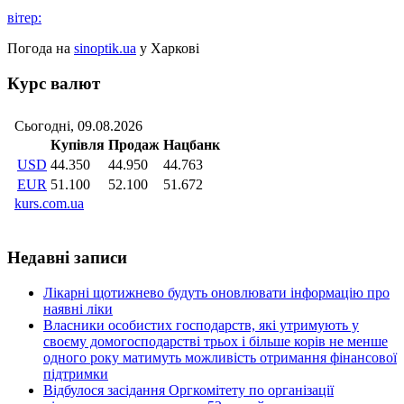
вітер:
Погода на
sinoptik.ua
у Харкові
Курс валют
Недавні записи
Лікарні щотижнево будуть оновлювати інформацію про
наявні ліки
Власники особистих господарств, які утримують у
своєму домогосподарстві трьох і більше корів не менше
одного року матимуть можливість отримання фінансової
підтримки
Відбулося засідання Оргкомітету по організації