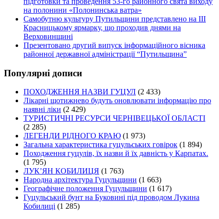
підготовки та проведення 53-го районного свята виходу
на полонини «Полонинська ватра»
Самобутню культуру Путильщини представлено на ІІІ
Красницькому ярмарку, що проходив днями на
Верховинщині
Презентовано другий випуск інформаційного вісника
районної державної адміністрації “Путильщина”
Популярні дописи
ПОХОДЖЕННЯ НАЗВИ ГУЦУЛ
(2 433)
Лікарні щотижнево будуть оновлювати інформацію про
наявні ліки
(2 429)
ТУРИСТИЧНІ РЕСУРСИ ЧЕРНІВЕЦЬКОЇ ОБЛАСТІ
(2 285)
ЛЕГЕНДИ РІДНОГО КРАЮ
(1 973)
Загальна характеристика гуцульських говірок
(1 894)
Походження гуцулів, їх назви й їх давність у Карпатах.
(1 795)
ЛУК’ЯН КОБИЛИЦЯ
(1 763)
Народна архітектура Гуцульщини
(1 663)
Географічне положення Гуцульщини
(1 617)
Гуцульський бунт на Буковині під проводом Лукина
Кобилиці
(1 285)