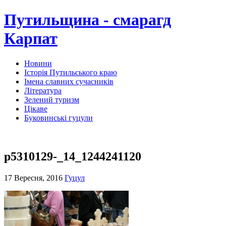
Путильщина - смарагд
Карпат
Новини
Історія Путильського краю
Імена славних сучасників
Література
Зелений туризм
Цікаве
Буковинські гуцули
p5310129-_14_1244241120
17 Вересня, 2016
Гуцул