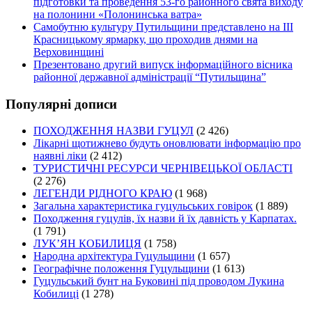
підготовки та проведення 53-го районного свята виходу
на полонини «Полонинська ватра»
Самобутню культуру Путильщини представлено на ІІІ
Красницькому ярмарку, що проходив днями на
Верховинщині
Презентовано другий випуск інформаційного вісника
районної державної адміністрації “Путильщина”
Популярні дописи
ПОХОДЖЕННЯ НАЗВИ ГУЦУЛ
(2 426)
Лікарні щотижнево будуть оновлювати інформацію про
наявні ліки
(2 412)
ТУРИСТИЧНІ РЕСУРСИ ЧЕРНІВЕЦЬКОЇ ОБЛАСТІ
(2 276)
ЛЕГЕНДИ РІДНОГО КРАЮ
(1 968)
Загальна характеристика гуцульських говірок
(1 889)
Походження гуцулів, їх назви й їх давність у Карпатах.
(1 791)
ЛУК’ЯН КОБИЛИЦЯ
(1 758)
Народна архітектура Гуцульщини
(1 657)
Географічне положення Гуцульщини
(1 613)
Гуцульський бунт на Буковині під проводом Лукина
Кобилиці
(1 278)