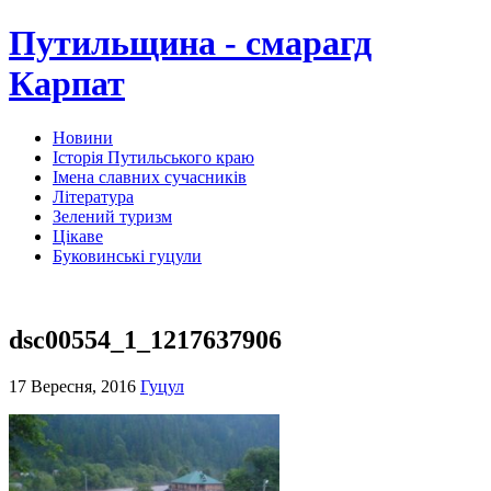
Путильщина - смарагд
Карпат
Новини
Історія Путильського краю
Імена славних сучасників
Література
Зелений туризм
Цікаве
Буковинські гуцули
dsc00554_1_1217637906
17 Вересня, 2016
Гуцул