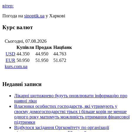
вітер:
Погода на
sinoptik.ua
у Харкові
Курс валют
Недавні записи
Лікарні щотижнево будуть оновлювати інформацію про
наявні ліки
Власники особистих господарств, які утримують у
своєму домогосподарстві трьох і більше корів не менше
одного року матимуть можливість отримання фінансової
підтримки
Відбулося засідання Оргкомітету по організації