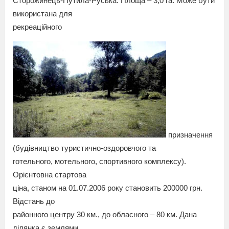
Сторожинець-Путила-Руська. Площа – 3,0 га. Може бути
використана для
рекреаційного
призначення
(будівництво туристично-оздоровчого та
готельного, мотельного, спортивного комплексу).
Орієнтовна стартова
ціна, станом на 01.07.2006 року становить 200000 грн.
Відстань до
районного центру 30 км., до обласного – 80 км. Дана
ділянка є землями