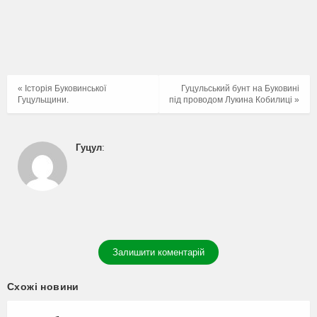
« Історія Буковинської
Гуцульський бунт на Буковині
Гуцульщини.
під проводом Лукина Кобилиці »
Гуцул
:
Залишити коментарій
Схожі новини