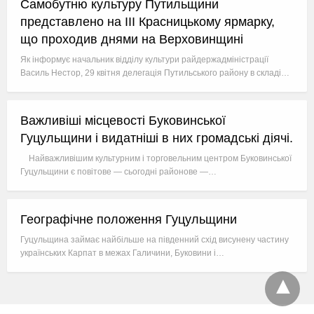
Самобутню культуру Путильщини
представлено на ІІІ Красницькому ярмарку,
що проходив днями на Верховинщині
Як інформує начальник відділу культури райдержадміністрації
Василь Нестор, 29 квітня делегація Путильського району в складі…
Важливіші місцевості Буковинської
Гуцульщини і видатніші в них громадські діячі.
Найважливішим культурним і торговельним центром Буковинської
Гуцульщини є повітове — сьогодні районове —…
Географічне положення Гуцульщини
Гуцульщина займає найбільше на південний схід висунену частину
українських Карпат в межах Галичини, Буковини і…