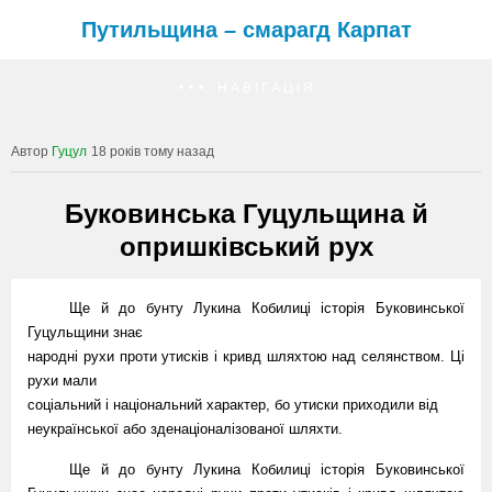
Путильщина – смарагд Карпат
НАВІГАЦІЯ
Гуцул
18 років тому назад
Буковинська Гуцульщина й
опришківський рух
Ще й до бунту Лукина Кобилиці історія Буковинської
Гуцульщини знає
народні рухи проти утисків і кривд шляхтою над селянством. Ці
рухи мали
соціальний і національний характер, бо утиски приходили від
неукраїнської або зденаціоналізованої шляхти.
Ще й до бунту Лукина Кобилиці історія Буковинської