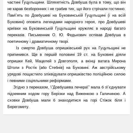
частині Гуцульщини. Шляхетність Довбуша була в тому, що він
не карав безборонних і не грабив тих, що його стрічали гостинно.
Пам\’ять по Довбушеві на Буковинській Гуцульщині (і на всій
Буковині) оповита легендами народного героя, про Довбушеві
криївки на Буковинській Гуцульщині кружляє в народі багато
переказів. Письменник О. Ю. Федькович оспівав Довбуша в
поетичному і драматичному творі.
Із смертю Довбуша опришківський рух на Гуцульщині не
припинився. Ще в першій половині 19 ст. на Буковині діяли
опришки Кей, Мацелей з Довгополя, а вкінці ватага Мирона
Штоли з Ростік (або Стебнів) на Буковині. Аж австрійському
урядові пощастило зліквідувати опришківство поліційною силою
і певними соціяльними реформами.
Згідно з переказом, \”Довбушева печера\” мала б з\’єднувати
підземним ходом гору Берізки над Виженкою з Галичиною. А
сховки Довбуша мали б знаходитися на горі Стіжок біля і
Берегомету.