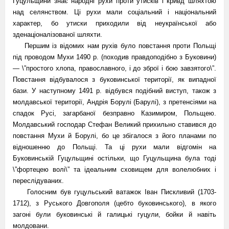
Гуцульщини знає народні рухи проти утисків і кривд шляхтою
над селянством. Ці рухи мали соціальний і національний
характер, бо утиски приходили від неукраїнської або
зденаціоналізованої шляхти.
Першим із відомих нам рухів було повстання проти Польщі
під проводом Мухи 1490 р. (походив правдоподібно з Буковини)
— \”простого хлопа, православного, і до зброї і бою завзятого\”.
Повстання відбувалося з буковинської території, як випадної
бази. У наступному 1491 р. відбувся подібний виступ, також з
молдавської території, Андрія Борулі (Барулі), з претенсіями на
спадок Русі, загарбаної безправно Казимиром, Польщею.
Молдавський господар Стефан Великий прихильно ставився до
повстання Мухи й Борулі, бо це збігалося з його планами по
відношенню до Польщі. Та ці рухи мали відгомін на
Буковинській Гуцульщині остільки, що Гуцульщина була тоді
\”фортецею волі\” та ідеальним сховищем для волелюбних і
переслідуваних.
Голосним був гуцульський ватажок Іван Пискливий (1703-
1712), з Руського Довгополя (цебто буковинського), в якого
загоні були буковинські й галицькі гуцули, бойки й навіть
молдовани.