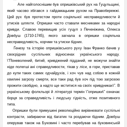
Але найголоснішим був опришківський рух на Гуцульщині,
який часово збігався з гайдамацьким рухом на Правобережжі.
Цей рух був протестом проти соціяльної несправедливости й
утисків шляхти. Опришки часто ставали месниками за народні
кривди. Славою перевищив усіх гуцул з Печеніжина, Олекса
Довбуш (1710-1745), якого загнала в опришки соціяльна
несправедливість, корчми та утиски бідних.
Ґенезу та історію опришківського руху Іван Франко бачив у
своєрідних суспільних відносинах українського народу.
\”Поневолений, битий, кривджений підданий, не можучи знайти
ніде полегші ані справедливости, тікав у ліси, в гори, приставав
до купи таких самих одчайдухів, і хоч чув над собою в кожній
хвилині загрозу смерти, все таки рад був хоч під тою загрозою
прожити свобідно, а надто ще мститися на своїх кривдниках\”. В
українському фолкльорі й літературі термін \”опришки\” означає
борця за справедливість і людську гідність, отже позитивного
типа.
Опришки були примушені революційно вирівнювати суспільні
контрасти, забираючи від багатих та роздаючи бідним. Довбуш
оперував також на Буковині і часто перебував на буковинській