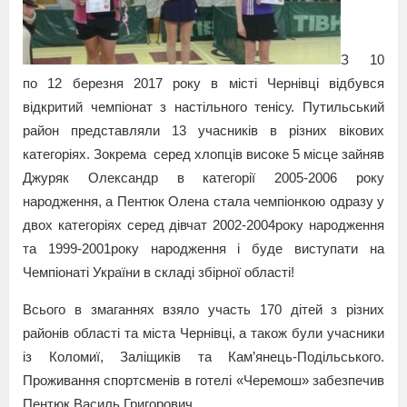
З 10
по 12 березня 2017 року в місті Чернівці відбувся
відкритий чемпіонат з настільного тенісу. Путильський
район представляли 13 учасників в різних вікових
категоріях. Зокрема серед хлопців високе 5 місце зайняв
Джуряк Олександр в категорії 2005-2006 року
народження, а Пентюк Олена стала чемпіонкою одразу у
двох категоріях серед дівчат 2002-2004року народження
та 1999-2001року народження і буде виступати на
Чемпіонаті України в складі збірної області!
Всього в змаганнях взяло участь 170 дітей з різних
районів області та міста Чернівці, а також були учасники
із Коломиї, Заліщиків та Кам’янець-Подільського.
Проживання спортсменів в готелі «Черемош» забезпечив
Пентюк Василь Григорович.