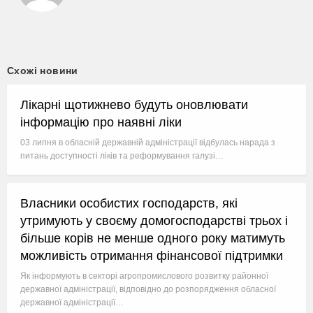
Схожі новини
Лікарні щотижнево будуть оновлювати
інформацію про наявні ліки
03 липня в обласній державній адміністрації відбулась нарада з
питань доступності ліків та реформування галузі…
Власники особистих господарств, які
утримують у своєму домогосподарстві трьох і
більше корів не менше одного року матимуть
можливість отримання фінансової підтримки
Як інформують в секторі агропромислового розвитку районної
державної адміністрації, відповідно до розпорядження обласної
державної адміністрації…