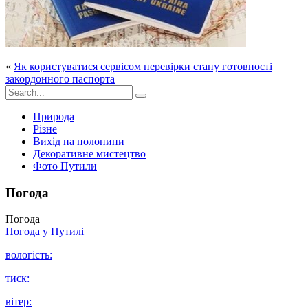
«
Як користуватися сервісом перевірки стану готовності
закордонного паспорта
Природа
Різне
Вихід на полонини
Декоративне мистецтво
Фото Путили
Погода
Погода
Погода у
Путилі
вологість:
тиск:
вітер: