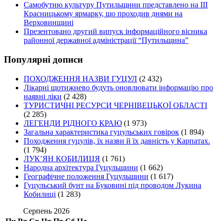
Самобутню культуру Путильщини представлено на ІІІ
Красницькому ярмарку, що проходив днями на
Верховинщині
Презентовано другий випуск інформаційного вісника
районної державної адміністрації “Путильщина”
Популярні дописи
ПОХОДЖЕННЯ НАЗВИ ГУЦУЛ
(2 432)
Лікарні щотижнево будуть оновлювати інформацію про
наявні ліки
(2 428)
ТУРИСТИЧНІ РЕСУРСИ ЧЕРНІВЕЦЬКОЇ ОБЛАСТІ
(2 285)
ЛЕГЕНДИ РІДНОГО КРАЮ
(1 973)
Загальна характеристика гуцульських говірок
(1 894)
Походження гуцулів, їх назви й їх давність у Карпатах.
(1 794)
ЛУК’ЯН КОБИЛИЦЯ
(1 761)
Народна архітектура Гуцульщини
(1 662)
Географічне положення Гуцульщини
(1 617)
Гуцульський бунт на Буковині під проводом Лукина
Кобилиці
(1 283)
Серпень 2026