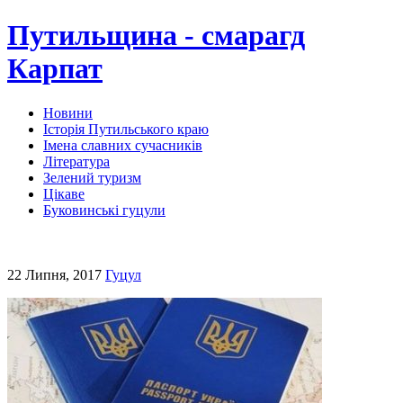
Путильщина - смарагд
Карпат
Новини
Історія Путильського краю
Імена славних сучасників
Література
Зелений туризм
Цікаве
Буковинські гуцули
22 Липня, 2017
Гуцул