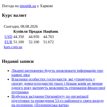
Погода на
sinoptik.ua
у Харкові
Курс валют
Недавні записи
Лікарні щотижнево будуть оновлювати інформацію про
наявні ліки
Власники особистих господарств, які утримують у
своєму домогосподарстві трьох і більше корів не менше
одного року матимуть можливість отримання фінансової
підтримки
Відбулося засідання Оргкомітету по організації
підготовки та проведення 53-го районного свята виходу
на полонини «Полонинська ватра»