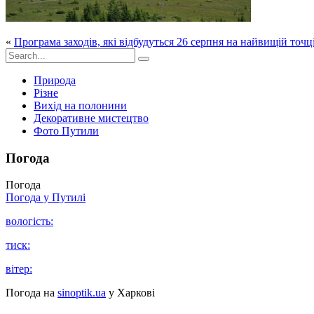
«
Програма заходів, які відбудуться 26 серпня на найвищій точ
Природа
Різне
Вихід на полонини
Декоративне мистецтво
Фото Путили
Погода
Погода
Погода у
Путилі
вологість:
тиск:
вітер:
Погода на
sinoptik.ua
у Харкові