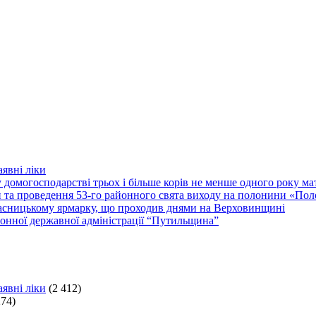
явні ліки
 домогосподарстві трьох і більше корів не менше одного року м
ки та проведення 53-го районного свята виходу на полонини «По
асницькому ярмарку, що проходив днями на Верховинщині
онної державної адміністрації “Путильщина”
явні ліки
(2 412)
274)