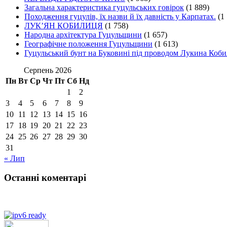
Загальна характеристика гуцульських говірок
(1 889)
Походження гуцулів, їх назви й їх давність у Карпатах.
(1
ЛУК’ЯН КОБИЛИЦЯ
(1 758)
Народна архітектура Гуцульщини
(1 657)
Географічне положення Гуцульщини
(1 613)
Гуцульський бунт на Буковині під проводом Лукина Коби
Серпень 2026
Пн
Вт
Ср
Чт
Пт
Сб
Нд
1
2
3
4
5
6
7
8
9
10
11
12
13
14
15
16
17
18
19
20
21
22
23
24
25
26
27
28
29
30
31
« Лип
Останні коментарі