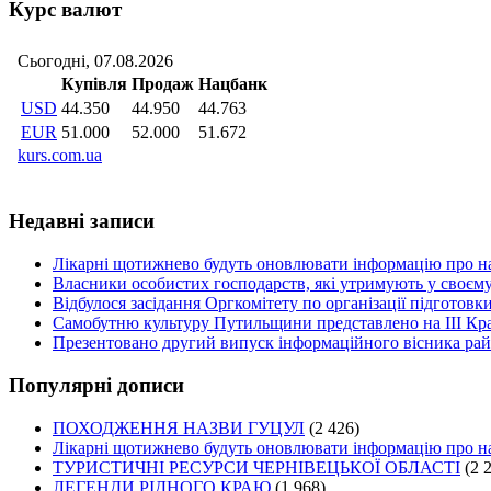
Курс валют
Недавні записи
Лікарні щотижнево будуть оновлювати інформацію про на
Власники особистих господарств, які утримують у своєму
Відбулося засідання Оргкомітету по організації підготов
Самобутню культуру Путильщини представлено на ІІІ Кр
Презентовано другий випуск інформаційного вісника рай
Популярні дописи
ПОХОДЖЕННЯ НАЗВИ ГУЦУЛ
(2 426)
Лікарні щотижнево будуть оновлювати інформацію про на
ТУРИСТИЧНІ РЕСУРСИ ЧЕРНІВЕЦЬКОЇ ОБЛАСТІ
(2 
ЛЕГЕНДИ РІДНОГО КРАЮ
(1 968)