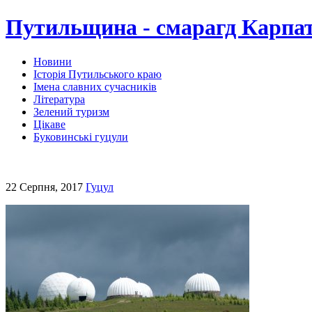
Путильщина - смарагд Карпа
Новини
Історія Путильського краю
Імена славних сучасників
Література
Зелений туризм
Цікаве
Буковинські гуцули
22 Серпня, 2017
Гуцул