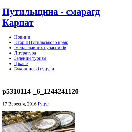
Путильщина - смарагд
Карпат
Новини
Історія Путильського краю
Імена славних сучасників
Література
Зелений туризм
Цікаве
Буковинські гуцули
p5310114-_6_1244241120
17 Вересня, 2016
Гуцул