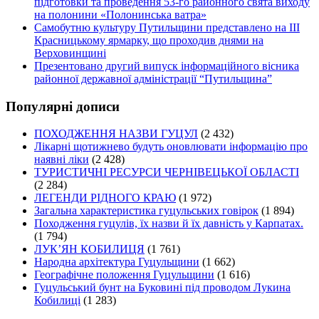
підготовки та проведення 53-го районного свята виходу
на полонини «Полонинська ватра»
Самобутню культуру Путильщини представлено на ІІІ
Красницькому ярмарку, що проходив днями на
Верховинщині
Презентовано другий випуск інформаційного вісника
районної державної адміністрації “Путильщина”
Популярні дописи
ПОХОДЖЕННЯ НАЗВИ ГУЦУЛ
(2 432)
Лікарні щотижнево будуть оновлювати інформацію про
наявні ліки
(2 428)
ТУРИСТИЧНІ РЕСУРСИ ЧЕРНІВЕЦЬКОЇ ОБЛАСТІ
(2 284)
ЛЕГЕНДИ РІДНОГО КРАЮ
(1 972)
Загальна характеристика гуцульських говірок
(1 894)
Походження гуцулів, їх назви й їх давність у Карпатах.
(1 794)
ЛУК’ЯН КОБИЛИЦЯ
(1 761)
Народна архітектура Гуцульщини
(1 662)
Географічне положення Гуцульщини
(1 616)
Гуцульський бунт на Буковині під проводом Лукина
Кобилиці
(1 283)