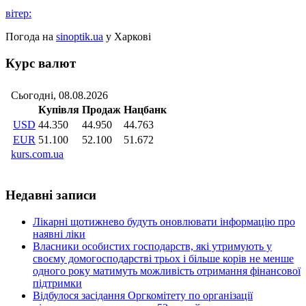
вітер:
Погода на
sinoptik.ua
у Харкові
Курс валют
Недавні записи
Лікарні щотижнево будуть оновлювати інформацію про
наявні ліки
Власники особистих господарств, які утримують у
своєму домогосподарстві трьох і більше корів не менше
одного року матимуть можливість отримання фінансової
підтримки
Відбулося засідання Оргкомітету по організації