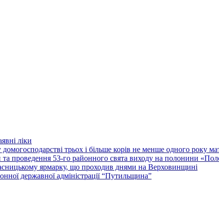
явні ліки
 домогосподарстві трьох і більше корів не менше одного року м
ки та проведення 53-го районного свята виходу на полонини «По
асницькому ярмарку, що проходив днями на Верховинщині
онної державної адміністрації “Путильщина”