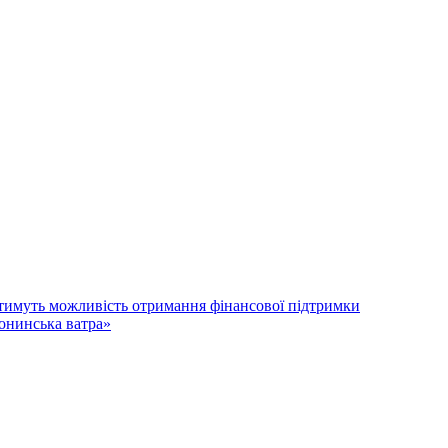
атимуть можливість отримання фінансової підтримки
лонинська ватра»