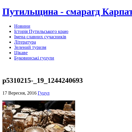
Путильщина - смарагд Карпа
Новини
Історія Путильського краю
Імена славних сучасників
Література
Зелений туризм
Цікаве
Буковинські гуцули
p5310215-_19_1244240693
17 Вересня, 2016
Гуцул