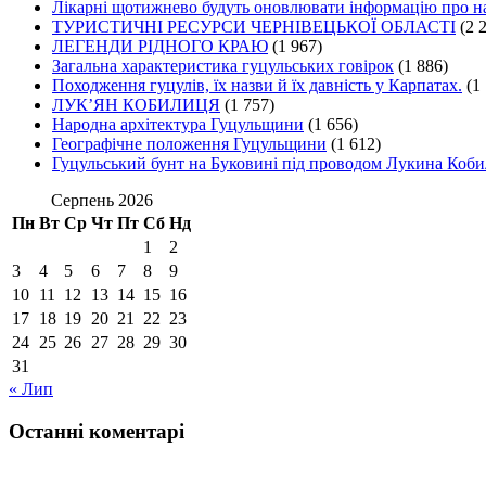
Лікарні щотижнево будуть оновлювати інформацію про на
ТУРИСТИЧНІ РЕСУРСИ ЧЕРНІВЕЦЬКОЇ ОБЛАСТІ
(2 
ЛЕГЕНДИ РІДНОГО КРАЮ
(1 967)
Загальна характеристика гуцульських говірок
(1 886)
Походження гуцулів, їх назви й їх давність у Карпатах.
(1
ЛУК’ЯН КОБИЛИЦЯ
(1 757)
Народна архітектура Гуцульщини
(1 656)
Географічне положення Гуцульщини
(1 612)
Гуцульський бунт на Буковині під проводом Лукина Коби
Серпень 2026
Пн
Вт
Ср
Чт
Пт
Сб
Нд
1
2
3
4
5
6
7
8
9
10
11
12
13
14
15
16
17
18
19
20
21
22
23
24
25
26
27
28
29
30
31
« Лип
Останні коментарі