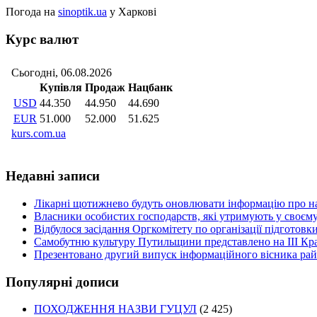
Погода на
sinoptik.ua
у Харкові
Курс валют
Недавні записи
Лікарні щотижнево будуть оновлювати інформацію про на
Власники особистих господарств, які утримують у своєму
Відбулося засідання Оргкомітету по організації підготов
Самобутню культуру Путильщини представлено на ІІІ Кр
Презентовано другий випуск інформаційного вісника рай
Популярні дописи
ПОХОДЖЕННЯ НАЗВИ ГУЦУЛ
(2 425)