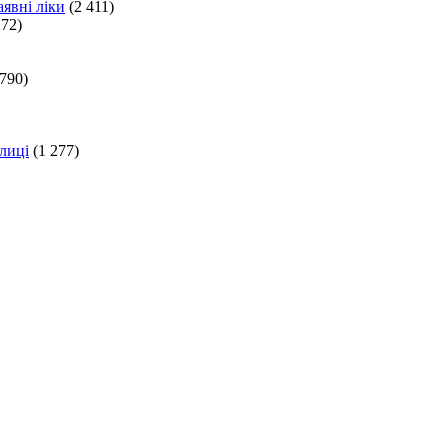
явні ліки
(2 411)
272)
 790)
лиці
(1 277)