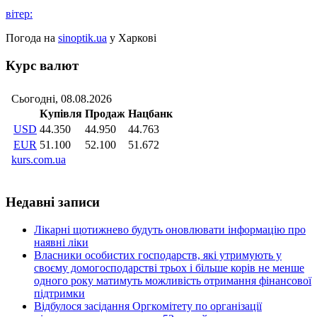
вітер:
Погода на
sinoptik.ua
у Харкові
Курс валют
Недавні записи
Лікарні щотижнево будуть оновлювати інформацію про
наявні ліки
Власники особистих господарств, які утримують у
своєму домогосподарстві трьох і більше корів не менше
одного року матимуть можливість отримання фінансової
підтримки
Відбулося засідання Оргкомітету по організації