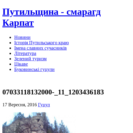
Путильщина - смарагд
Карпат
Новини
Історія Путильського краю
Імена славних сучасників
Література
Зелений туризм
Цікаве
Буковинські гуцули
07033118132000-_11_1203436183
17 Вересня, 2016
Гуцул