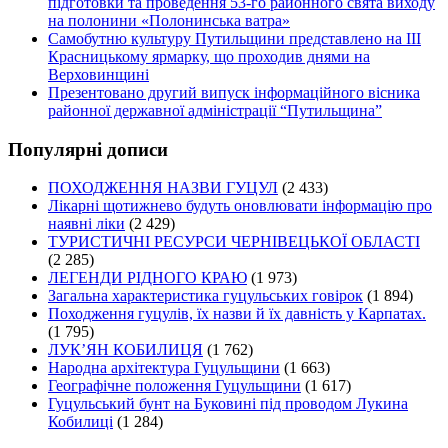
підготовки та проведення 53-го районного свята виходу
на полонини «Полонинська ватра»
Самобутню культуру Путильщини представлено на ІІІ
Красницькому ярмарку, що проходив днями на
Верховинщині
Презентовано другий випуск інформаційного вісника
районної державної адміністрації “Путильщина”
Популярні дописи
ПОХОДЖЕННЯ НАЗВИ ГУЦУЛ
(2 433)
Лікарні щотижнево будуть оновлювати інформацію про
наявні ліки
(2 429)
ТУРИСТИЧНІ РЕСУРСИ ЧЕРНІВЕЦЬКОЇ ОБЛАСТІ
(2 285)
ЛЕГЕНДИ РІДНОГО КРАЮ
(1 973)
Загальна характеристика гуцульських говірок
(1 894)
Походження гуцулів, їх назви й їх давність у Карпатах.
(1 795)
ЛУК’ЯН КОБИЛИЦЯ
(1 762)
Народна архітектура Гуцульщини
(1 663)
Географічне положення Гуцульщини
(1 617)
Гуцульський бунт на Буковині під проводом Лукина
Кобилиці
(1 284)