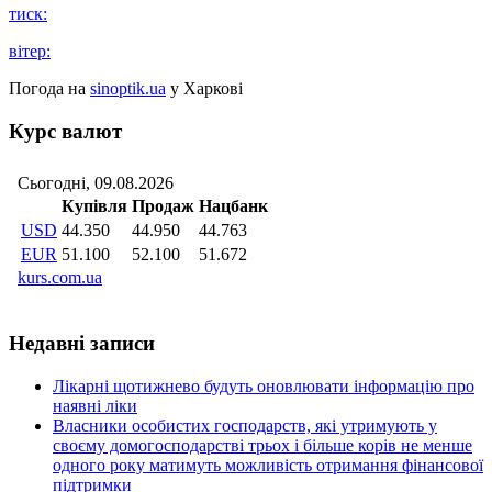
тиск:
вітер:
Погода на
sinoptik.ua
у Харкові
Курс валют
Недавні записи
Лікарні щотижнево будуть оновлювати інформацію про
наявні ліки
Власники особистих господарств, які утримують у
своєму домогосподарстві трьох і більше корів не менше
одного року матимуть можливість отримання фінансової
підтримки