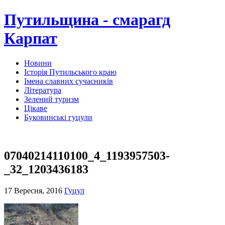
Путильщина - смарагд
Карпат
Новини
Історія Путильського краю
Імена славних сучасників
Література
Зелений туризм
Цікаве
Буковинські гуцули
07040214110100_4_1193957503-
_32_1203436183
17 Вересня, 2016
Гуцул