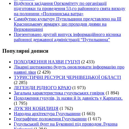
Відбулося засідання Оргкомітету по організації
підготовки та проведення 53-го районного свята виходу
на полонини «Полонинська ватра»
Самобутню культуру Путильщини представлено на ІІІ
Красницькому ярмарку, що проходив днями на
Верховинщині
Презентовано другий випуск інформаційного вісника
районної державної адміністрації “Путильщина”
Популярні дописи
ПОХОДЖЕННЯ НАЗВИ ГУЦУЛ
(2 433)
Лікарні щотижнево будуть оновлювати інформацію про
наявні ліки
(2 429)
ТУРИСТИЧНІ РЕСУРСИ ЧЕРНІВЕЦЬКОЇ ОБЛАСТІ
(2 285)
ЛЕГЕНДИ РІДНОГО КРАЮ
(1 973)
Загальна характеристика гуцульських говірок
(1 894)
Походження гуцулів, їх назви й їх давність у Карпатах.
(1 795)
ЛУК’ЯН КОБИЛИЦЯ
(1 762)
Народна архітектура Гуцульщини
(1 663)
Географічне положення Гуцульщини
(1 617)
Гуцульський бунт на Буковині під проводом Лукина