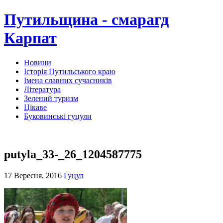
Путильщина - смарагд
Карпат
Новини
Історія Путильського краю
Імена славних сучасників
Література
Зелений туризм
Цікаве
Буковинські гуцули
putyla_33-_26_1204587775
17 Вересня, 2016
Гуцул