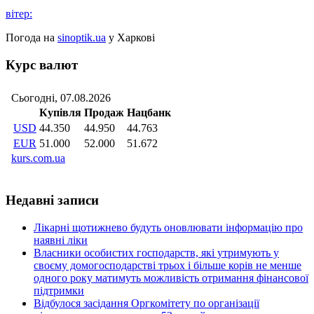
вітер:
Погода на
sinoptik.ua
у Харкові
Курс валют
Недавні записи
Лікарні щотижнево будуть оновлювати інформацію про
наявні ліки
Власники особистих господарств, які утримують у
своєму домогосподарстві трьох і більше корів не менше
одного року матимуть можливість отримання фінансової
підтримки
Відбулося засідання Оргкомітету по організації