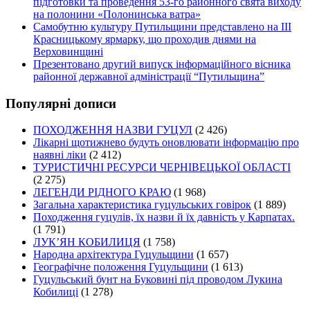
підготовки та проведення 53-го районного свята виходу
на полонини «Полонинська ватра»
Самобутню культуру Путильщини представлено на ІІІ
Красницькому ярмарку, що проходив днями на
Верховинщині
Презентовано другий випуск інформаційного вісника
районної державної адміністрації “Путильщина”
Популярні дописи
ПОХОДЖЕННЯ НАЗВИ ГУЦУЛ
(2 426)
Лікарні щотижнево будуть оновлювати інформацію про
наявні ліки
(2 412)
ТУРИСТИЧНІ РЕСУРСИ ЧЕРНІВЕЦЬКОЇ ОБЛАСТІ
(2 275)
ЛЕГЕНДИ РІДНОГО КРАЮ
(1 968)
Загальна характеристика гуцульських говірок
(1 889)
Походження гуцулів, їх назви й їх давність у Карпатах.
(1 791)
ЛУК’ЯН КОБИЛИЦЯ
(1 758)
Народна архітектура Гуцульщини
(1 657)
Географічне положення Гуцульщини
(1 613)
Гуцульський бунт на Буковині під проводом Лукина
Кобилиці
(1 278)