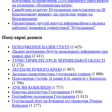
підготовки та проведення 53-го районного свята виходу
на полонини «Полонинська ватра»
Самобутню культуру Путильщини представлено на ІІІ
Красницькому ярмарку, що проходив днями на
Верховинщині
Презентовано другий випуск інформаційного вісника
районної державної адміністрації “Путильщина”
Популярні дописи
ПОХОДЖЕННЯ НАЗВИ ГУЦУЛ
(2 425)
Лікарні щотижнево будуть оновлювати інформацію про
наявні ліки
(2 411)
ТУРИСТИЧНІ РЕСУРСИ ЧЕРНІВЕЦЬКОЇ ОБЛАСТІ
(2 272)
ЛЕГЕНДИ РІДНОГО КРАЮ
(1 967)
Загальна характеристика гуцульських говірок
(1 888)
Походження гуцулів, їх назви й їх давність у Карпатах.
(1 790)
ЛУК’ЯН КОБИЛИЦЯ
(1 757)
Народна архітектура Гуцульщини
(1 656)
Географічне положення Гуцульщини
(1 612)
Гуцульський бунт на Буковині під проводом Лукина
Кобилиці
(1 277)