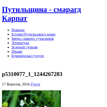
Путильщина - смарагд
Карпат
Новини
Історія Путильського краю
Імена славних сучасників
Література
Зелений туризм
Цікаве
Буковинські гуцули
p5310077_1_1244267283
17 Вересня, 2016
Гуцул