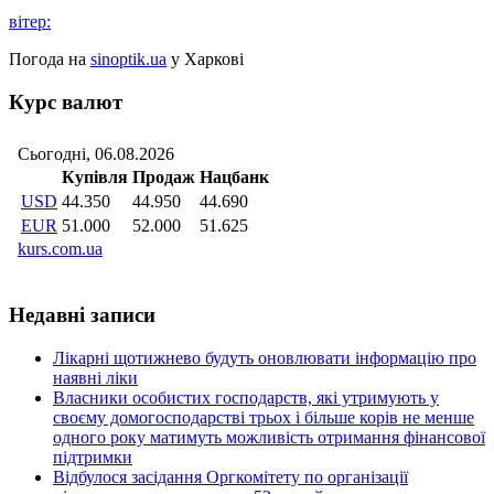
вітер:
Погода на
sinoptik.ua
у Харкові
Курс валют
Недавні записи
Лікарні щотижнево будуть оновлювати інформацію про
наявні ліки
Власники особистих господарств, які утримують у
своєму домогосподарстві трьох і більше корів не менше
одного року матимуть можливість отримання фінансової
підтримки
Відбулося засідання Оргкомітету по організації