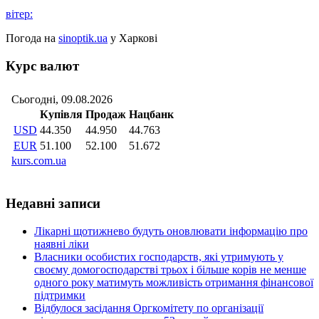
вітер:
Погода на
sinoptik.ua
у Харкові
Курс валют
Недавні записи
Лікарні щотижнево будуть оновлювати інформацію про
наявні ліки
Власники особистих господарств, які утримують у
своєму домогосподарстві трьох і більше корів не менше
одного року матимуть можливість отримання фінансової
підтримки
Відбулося засідання Оргкомітету по організації