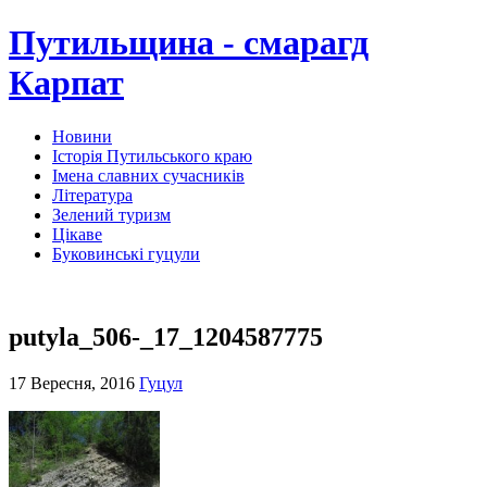
Путильщина - смарагд
Карпат
Новини
Історія Путильського краю
Імена славних сучасників
Література
Зелений туризм
Цікаве
Буковинські гуцули
putyla_506-_17_1204587775
17 Вересня, 2016
Гуцул