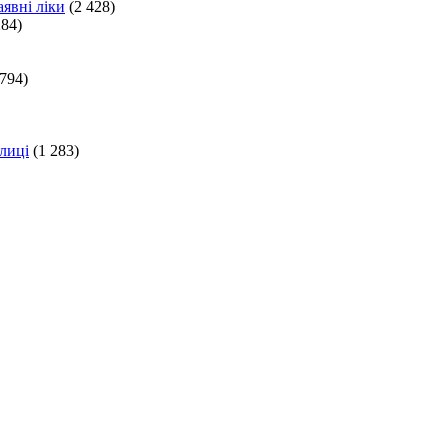
явні ліки
(2 428)
284)
 794)
лиці
(1 283)