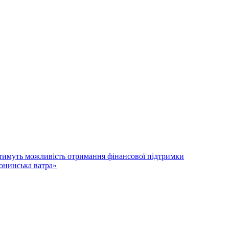
атимуть можливість отримання фінансової підтримки
лонинська ватра»