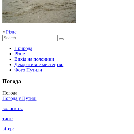
«
Різне
Природа
Різне
Вихід на полонини
Декоративне мистецтво
Фото Путили
Погода
Погода
Погода у
Путилі
вологість:
тиск:
вітер: