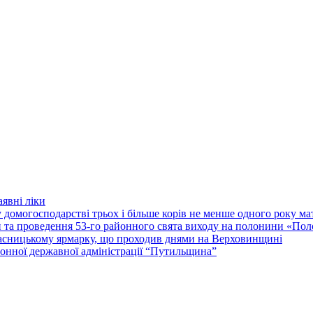
явні ліки
 домогосподарстві трьох і більше корів не менше одного року м
ки та проведення 53-го районного свята виходу на полонини «По
асницькому ярмарку, що проходив днями на Верховинщині
онної державної адміністрації “Путильщина”