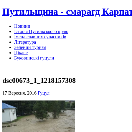
Путильщина - смарагд Карпа
Новини
Історія Путильського краю
Імена славних сучасників
Література
Зелений туризм
Цікаве
Буковинські гуцули
dsc00673_1_1218157308
17 Вересня, 2016
Гуцул