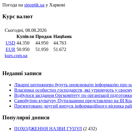
Погода на
sinoptik.ua
у Харкові
Курс валют
Недавні записи
Лікарні щотижнево будуть оновлювати інформацію про на
Власники особистих господарств, які утримують у своєму
Відбулося засідання Оргкомітету по організації підготов
Самобутню культуру Путильщини представлено на ІІІ Кр
Презентовано другий випуск інформаційного вісника рай
Популярні дописи
ПОХОДЖЕННЯ НАЗВИ ГУЦУЛ
(2 432)