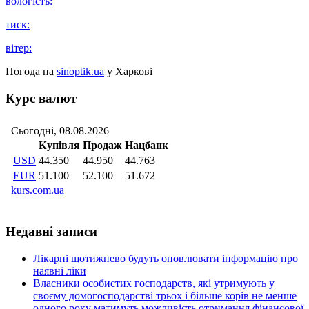
вологість:
тиск:
вітер:
Погода на
sinoptik.ua
у Харкові
Курс валют
Недавні записи
Лікарні щотижнево будуть оновлювати інформацію про
наявні ліки
Власники особистих господарств, які утримують у
своєму домогосподарстві трьох і більше корів не менше
одного року матимуть можливість отримання фінансової