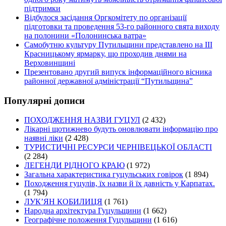
підтримки
Відбулося засідання Оргкомітету по організації
підготовки та проведення 53-го районного свята виходу
на полонини «Полонинська ватра»
Самобутню культуру Путильщини представлено на ІІІ
Красницькому ярмарку, що проходив днями на
Верховинщині
Презентовано другий випуск інформаційного вісника
районної державної адміністрації “Путильщина”
Популярні дописи
ПОХОДЖЕННЯ НАЗВИ ГУЦУЛ
(2 432)
Лікарні щотижнево будуть оновлювати інформацію про
наявні ліки
(2 428)
ТУРИСТИЧНІ РЕСУРСИ ЧЕРНІВЕЦЬКОЇ ОБЛАСТІ
(2 284)
ЛЕГЕНДИ РІДНОГО КРАЮ
(1 972)
Загальна характеристика гуцульських говірок
(1 894)
Походження гуцулів, їх назви й їх давність у Карпатах.
(1 794)
ЛУК’ЯН КОБИЛИЦЯ
(1 761)
Народна архітектура Гуцульщини
(1 662)
Географічне положення Гуцульщини
(1 616)