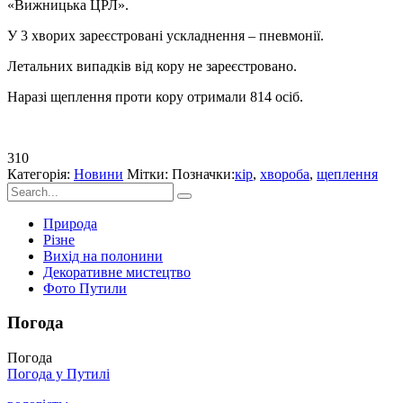
«Вижницька ЦРЛ».
У 3 хворих зареєстровані ускладнення – пневмонії.
Летальних випадків від кору не зареєстровано.
Наразі щеплення проти кору отримали 814 осіб.
310
Категорія:
Новини
Мітки: Позначки:
кір
,
хвороба
,
щеплення
Природа
Різне
Вихід на полонини
Декоративне мистецтво
Фото Путили
Погода
Погода
Погода у
Путилі