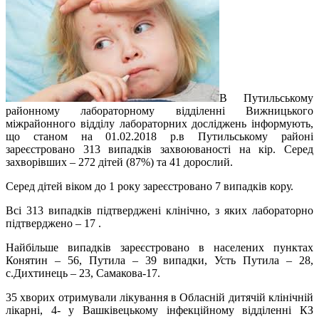
В Путильському
районному лабораторному відділенні Вижницького
міжрайонного відділу лабораторних досліджень інформують,
що станом на 01.02.2018 р.в Путильському районі
зареєстровано 313 випадків захвоюваності на кір. Серед
захворівших – 272 дітей (87%) та 41 дорослий.
Серед дітей віком до 1 року зареєстровано 7 випадків кору.
Всі 313 випадків підтверджені клінічно, з яких лабораторно
підтверджено – 17 .
Найбільше випадків зареєстровано в населених пунктах
Конятин – 56, Путила – 39 випадки, Усть Путила – 28,
с.Дихтинець – 23, Самакова-17.
35 хворих отримували лікування в Обласній дитячій клінічній
лікарні, 4- у Вашківецькому інфекційному відділенні КЗ