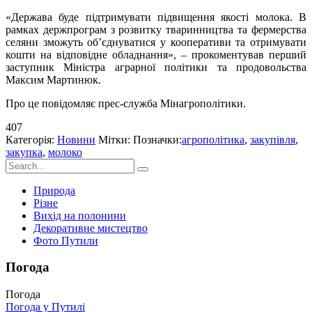
«Держава буде підтримувати підвищення якості молока. В
рамках держпрограм з розвитку тваринництва та фермерства
селяни зможуть об’єднуватися у кооперативи та отримувати
кошти на відповідне обладнання», – прокоментував перший
заступник Міністра аграрної політики та продовольства
Максим Мартинюк.
Про це повідомляє прес-служба Мінагрополітики.
407
Категорія:
Новини
Мітки: Позначки:
агрополітика
,
закупівля
,
закупка
,
молоко
Природа
Різне
Вихід на полонини
Декоративне мистецтво
Фото Путили
Погода
Погода
Погода у
Путилі