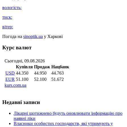
вологість:
тиск:
вітер:
Погода на
sinoptik.ua
у Харкові
Курс валют
Недавні записи
Лікарні щотижнево будуть оновлювати інформацію про
наявні ліки
Власники особистих господарств, які утримують у