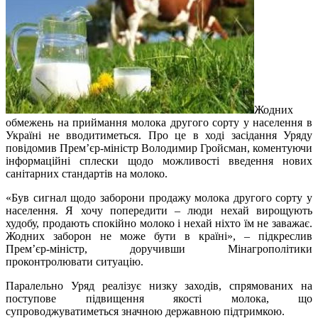
Жодних
обмежень на приймання молока другого сорту у населення в
Україні не вводитиметься. Про це в ході засідання Уряду
повідомив Прем’єр-міністр Володимир Гройсман, коментуючи
інформаційні сплески щодо можливості введення нових
санітарних стандартів на молоко.
«Був сигнал щодо заборони продажу молока другого сорту у
населення. Я хочу попередити – люди нехай вирощують
худобу, продають спокійно молоко і нехай ніхто їм не заважає.
Жодних заборон не може бути в країні», – підкреслив
Прем’єр-міністр, доручивши Мінагрополітики
проконтролювати ситуацію.
Паралельно Уряд реалізує низку заходів, спрямованих на
поступове підвищення якості молока, що
супроводжуватиметься значною державною підтримкою.