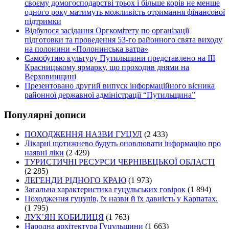
своєму домогосподарстві трьох і більше корів не менше
одного року матимуть можливість отримання фінансової
підтримки
Відбулося засідання Оргкомітету по організації
підготовки та проведення 53-го районного свята виходу
на полонини «Полонинська ватра»
Самобутню культуру Путильщини представлено на ІІІ
Красницькому ярмарку, що проходив днями на
Верховинщині
Презентовано другий випуск інформаційного вісника
районної державної адміністрації “Путильщина”
Популярні дописи
ПОХОДЖЕННЯ НАЗВИ ГУЦУЛ
(2 433)
Лікарні щотижнево будуть оновлювати інформацію про
наявні ліки
(2 429)
ТУРИСТИЧНІ РЕСУРСИ ЧЕРНІВЕЦЬКОЇ ОБЛАСТІ
(2 285)
ЛЕГЕНДИ РІДНОГО КРАЮ
(1 973)
Загальна характеристика гуцульських говірок
(1 894)
Походження гуцулів, їх назви й їх давність у Карпатах.
(1 795)
ЛУК’ЯН КОБИЛИЦЯ
(1 763)
Народна архітектура Гуцульщини
(1 663)