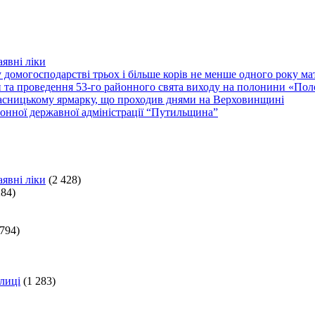
явні ліки
 домогосподарстві трьох і більше корів не менше одного року м
ки та проведення 53-го районного свята виходу на полонини «По
асницькому ярмарку, що проходив днями на Верховинщині
онної державної адміністрації “Путильщина”
явні ліки
(2 428)
284)
 794)
лиці
(1 283)