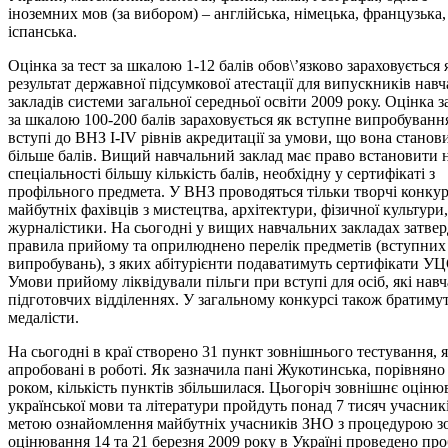
іноземних мов (за вибором) – англійська, німецька, французька,
іспанська.
Оцінка за тест за шкалою 1-12 балів обов\’язково зараховується 
результат державної підсумкової атестації для випускників нав
закладів системи загальної середньої освіти 2009 року. Оцінка з
за шкалою 100-200 балів зараховується як вступне випробуванн
вступі до ВНЗ І-ІV рівнів акредитації за умови, що вона станови
більше балів. Вищий навчальний заклад має право встановити 
спеціальності більшу кількість балів, необхідну у сертифікаті з
профільного предмета. У ВНЗ проводяться тільки творчі конкур
майбутніх фахівців з мистецтва, архітектури, фізичної культури,
журналістики. На сьогодні у вищих навчальних закладах затвер
правила прийому та оприлюднено перелік предметів (вступних
випробувань), з яких абітурієнти подаватимуть сертифікати У
Умови прийому ліквідували пільги при вступі для осіб, які нав
підготовчих відділеннях. У загальному конкурсі також братимут
медалісти.
На сьогодні в краї створено 31 пункт зовнішнього тестування, я
апробовані в роботі. Як зазначила пані Жукотинська, порівнян
роком, кількість пунктів збільшилася. Цьогоріч зовнішнє оціню
української мови та літератури пройдуть понад 7 тисяч учасникі
метою ознайомлення майбутніх учасників ЗНО з процедурою з
оцінювання 14 та 21 березня 2009 року в Україні проведено пр