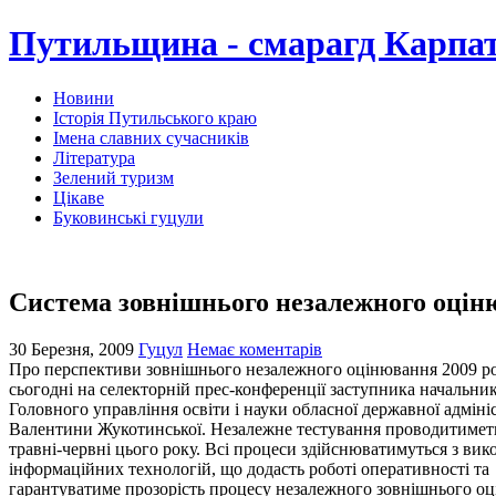
Путильщина - смарагд Карпа
Новини
Історія Путильського краю
Імена славних сучасників
Література
Зелений туризм
Цікаве
Буковинські гуцули
Система зовнішнього незалежного оцін
30 Березня, 2009
Гуцул
Немає коментарів
Про перспективи зовнішнього незалежного оцінювання 2009 р
сьогодні на селекторній прес-конференції заступника начальни
Головного управління освіти і науки обласної державної адмініс
Валентини Жукотинської. Незалежне тестування проводитимет
травні-червні цього року. Всі процеси здійснюватимуться з ви
інформаційних технологій, що додасть роботі оперативності та
гарантуватиме прозорість процесу незалежного зовнішнього о