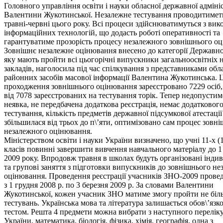
Головного управління освіти і науки обласної державної адмініс
Валентини Жукотинської. Незалежне тестування проводитимет
травні-червні цього року. Всі процеси здійснюватимуться з ви
інформаційних технологій, що додасть роботі оперативності та
гарантуватиме прозорість процесу незалежного зовнішнього о
Зовнішнє незалежне оцінювання внесено до категорії Державної
яку мають пройти всі цьогорічні випускники загальноосвітніх 
закладів, наголосила під час спілкування з представниками обл
районних засобів масової інформації Валентина Жукотинська. 
проходження зовнішнього оцінювання зареєстровано 7229 осіб,
від 7078 зареєстрованих на тестування торік. Тепер недопусти
неявка, не передбачена додаткова реєстрація, немає додатковог
тестування, кількість предметів державної підсумкової атестації
збільшилася від трьох до п\’яти, оптимізовано сам процес зовн
незалежного оцінювання.
Міністерством освіти і науки України визначено, що учні 11-х (
класів повинні завершити вивчення навчального матеріалу до 1
2009 року. Впродовж травня в школах будуть організовані індив
та групові заняття з підготовки випускників до зовнішнього н
оцінювання. Проведення реєстрації учасників ЗНО-2009 провед
з 1 грудня 2008 р. по 3 березня 2009 р. За словами Валентини
Жукотинської, кожен учасник ЗНО матиме змогу пройти не біль
тестувань. Українська мова та література залишається обов\’язк
тестом. Решта 4 предмети можна вибрати з наступного переліку:
України, математика, біологія, фізика, хімія, географія, одна з