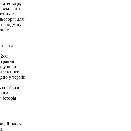
 атестації,
навчальних
асних та
Цьогоріч для
 на відміну
мою є
о
ішнього
12-х)
 травня
ідуальні
езалежного
ено у термін
ше п\’яти
овим
 історія
оку йшлося
ка