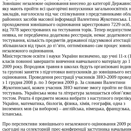
Зовнішнє незалежне оцінювання внесено до категорії Державної
яку мають пройти всі цьогорічні випускники загальноосвітніх 
закладів, наголосила під час спілкування з представниками обл
районних засобів масової інформації Валентина Жукотинська. 
проходження зовнішнього оцінювання зареєстровано 7229 осіб,
від 7078 зареєстрованих на тестування торік. Тепер недопусти
неявка, не передбачена додаткова реєстрація, немає додатковог
тестування, кількість предметів державної підсумкової атестації
збільшилася від трьох до п\’яти, оптимізовано сам процес зовн
незалежного оцінювання.
Міністерством освіти і науки України визначено, що учні 11-х (
класів повинні завершити вивчення навчального матеріалу до 1
2009 року. Впродовж травня в школах будуть організовані індив
та групові заняття з підготовки випускників до зовнішнього н
оцінювання. Проведення реєстрації учасників ЗНО-2009 провед
з 1 грудня 2008 р. по 3 березня 2009 р. За словами Валентини
Жукотинської, кожен учасник ЗНО матиме змогу пройти не біль
тестувань. Українська мова та література залишається обов\’язк
тестом. Решта 4 предмети можна вибрати з наступного переліку:
України, математика, біологія, фізика, хімія, географія, одна з
іноземних мов (за вибором) – англійська, німецька, французька,
іспанська.
Про перспективи зовнішнього незалежного оцінювання 2009 р
сьогодні на селекторній прес-конференції заступника начальни