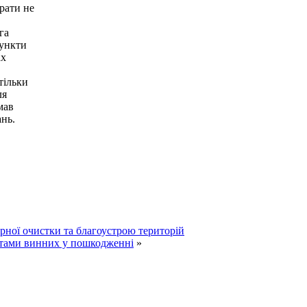
рати не
га
Пункти
ах
тільки
ля
мав
ань.
тарної очистки та благоустрою територій
штами винних у пошкодженні
»