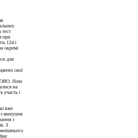
як
чальних
а тест
я при
ть 124 і
на окремі
си для
джено свої
ЦОЯО. Нові
чалися на
ь участь і
кі вже
о з минулим
вання з
в. З
овнішнього
обне