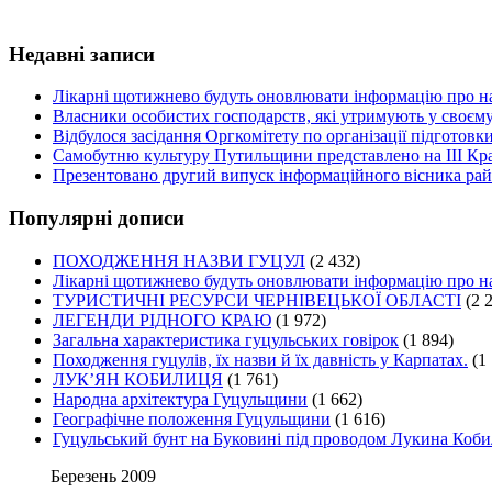
Недавні записи
Лікарні щотижнево будуть оновлювати інформацію про на
Власники особистих господарств, які утримують у своєму
Відбулося засідання Оргкомітету по організації підготов
Самобутню культуру Путильщини представлено на ІІІ Кр
Презентовано другий випуск інформаційного вісника рай
Популярні дописи
ПОХОДЖЕННЯ НАЗВИ ГУЦУЛ
(2 432)
Лікарні щотижнево будуть оновлювати інформацію про на
ТУРИСТИЧНІ РЕСУРСИ ЧЕРНІВЕЦЬКОЇ ОБЛАСТІ
(2 
ЛЕГЕНДИ РІДНОГО КРАЮ
(1 972)
Загальна характеристика гуцульських говірок
(1 894)
Походження гуцулів, їх назви й їх давність у Карпатах.
(1
ЛУК’ЯН КОБИЛИЦЯ
(1 761)
Народна архітектура Гуцульщини
(1 662)
Географічне положення Гуцульщини
(1 616)
Гуцульський бунт на Буковині під проводом Лукина Коби
Березень 2009