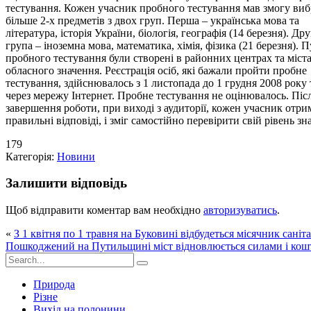
тестування. Кожен учасник пробного тестування мав змогу виб
більше 2-х предметів з двох груп. Перша – українська мова та
література, історія України, біологія, географія (14 березня). Дру
група – іноземна мова, математика, хімія, фізика (21 березня). 
пробного тестування були створені в районних центрах та міст
обласного значення. Реєстрація осіб, які бажали пройти пробне
тестування, здійснювалось з 1 листопада до 1 грудня 2008 року 
через мережу Інтернет. Пробне тестування не оцінювалось. Піс
завершення роботи, при виході з аудиторії, кожен учасник отри
правильні відповіді, і зміг самостійно перевірити свій рівень зн
179
Категорія:
Новини
Залишити відповідь
Щоб відправити коментар вам необхідно
авторизуватись
.
«
З 1 квітня по 1 травня на Буковині відбудеться місячник сані
Пошкоджений на Путильщині міст відновлюється силами і ко
Природа
Різне
Вихід на полонини