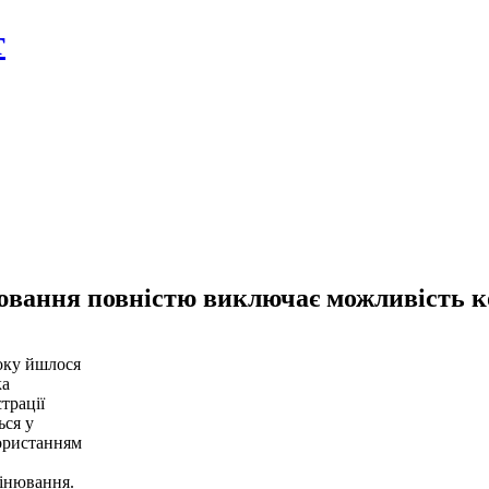
т
ювання повністю виключає можливість к
оку йшлося
ка
трації
ься у
користанням
цінювання.