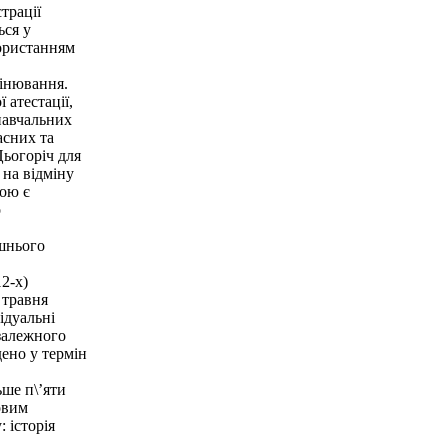
трації
ься у
користанням
цінювання.
 атестації,
навчальних
асних та
Цьогоріч для
 на відміну
мою є
о
ішнього
12-х)
 травня
ідуальні
езалежного
ено у термін
ше п\’яти
овим
 історія