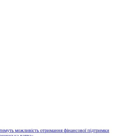
атимуть можливість отримання фінансової підтримки
лонинська ватра»