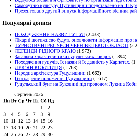
Самобутню культуру Путильщини представлено на ІІІ Кр
Презентовано другий випуск інформаційного вісника рай
Популярні дописи
ПОХОДЖЕННЯ НАЗВИ ГУЦУЛ
(2 433)
Лікарні щотижнево будуть оновлювати інформацію про на
ТУРИСТИЧНІ РЕСУРСИ ЧЕРНІВЕЦЬКОЇ ОБЛАСТІ
(2 
ЛЕГЕНДИ РІДНОГО КРАЮ
(1 973)
Загальна характеристика гуцульських говірок
(1 894)
Походження гуцулів, їх назви й їх давність у Карпатах.
(1
ЛУК’ЯН КОБИЛИЦЯ
(1 763)
Народна архітектура Гуцульщини
(1 663)
Географічне положення Гуцульщини
(1 617)
Гуцульський бунт на Буковині під проводом Лукина Коби
Серпень 2026
Пн
Вт
Ср
Чт
Пт
Сб
Нд
1
2
3
4
5
6
7
8
9
10
11
12
13
14
15
16
17
18
19
20
21
22
23
24
25
26
27
28
29
30