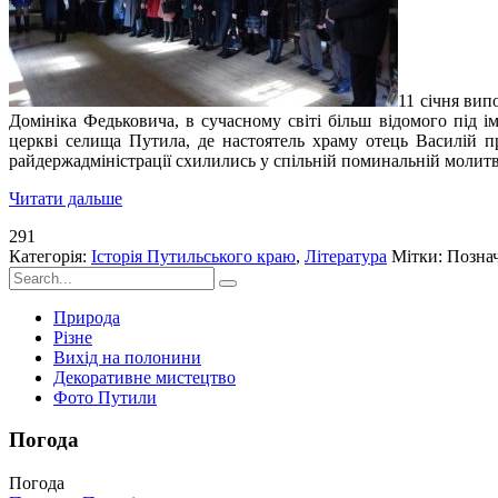
11 січня вип
Домініка Федьковича, в сучасному світі більш відомого під
церкві селища Путила, де настоятель храму отець Василій п
райдержадміністрації схилились у спільній поминальній молитві
Читати дальше
291
Категорія:
Історія Путильського краю
,
Література
Мітки: Позна
Природа
Різне
Вихід на полонини
Декоративне мистецтво
Фото Путили
Погода
Погода