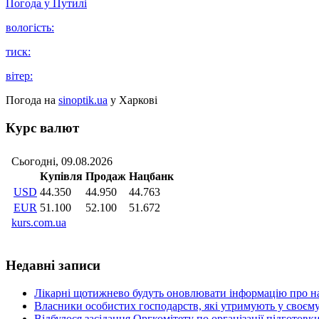
Погода у
Путилі
вологість:
тиск:
вітер:
Погода на
sinoptik.ua
у Харкові
Курс валют
Недавні записи
Лікарні щотижнево будуть оновлювати інформацію про на
Власники особистих господарств, які утримують у своєму
Відбулося засідання Оргкомітету по організації підготов