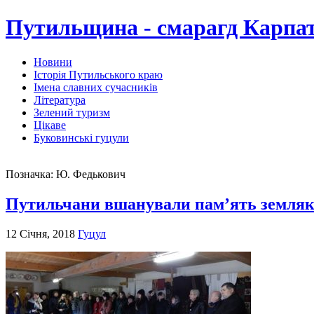
Путильщина - смарагд Карпа
Новини
Історія Путильського краю
Імена славних сучасників
Література
Зелений туризм
Цікаве
Буковинські гуцули
Позначка:
Ю. Федькович
Путильчани вшанували пам’ять земляка
12 Січня, 2018
Гуцул