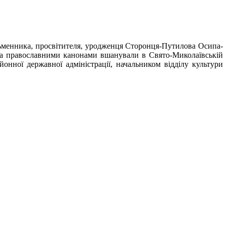
исьменника, просвітителя, уродженця Сторонця-Путилова Осипа-
іма православними канонами вшанували в Свято-Миколаївській
нної державної адміністрації, начальником відділу культури