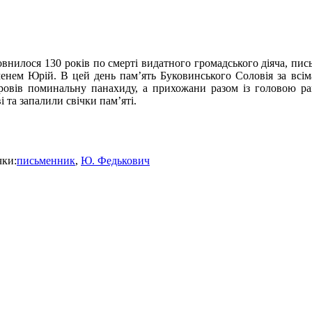
овнилося 130 років по смерті видатного громадського діяча, п
 іменем Юрій. В цей день пам’ять Буковинського Соловія за вс
ровів поминальну панахиду, а прихожани разом із головою райо
 та запалили свічки пам’яті.
чки:
письменник
,
Ю. Федькович