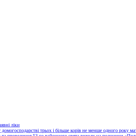
явні ліки
 домогосподарстві трьох і більше корів не менше одного року м
ки та проведення 53-го районного свята виходу на полонини «По