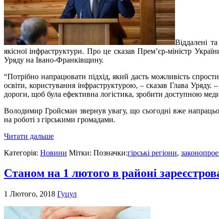
Віддалені та
якісної інфраструктури. Про це сказав Прем’єр-міністр Украї
Уряду на Івано-Франківщину.
“Потрібно напрацювати підхід, який дасть можливість спрости
освіти, користування інфраструктурою, – сказав Глава Уряду. 
дороги, щоб була ефективна логістика, зробити доступною меди
Володимир Гройсман звернув увагу, що сьогодні вже напрацьова
на роботі з гірськими громадами.
Читати дальше
Категорія:
Новини
Мітки: Позначки:
гірські регіони
,
законопрое
Станом на 1 лютого в районі зареєстров
1 Лютого, 2018
Гуцул