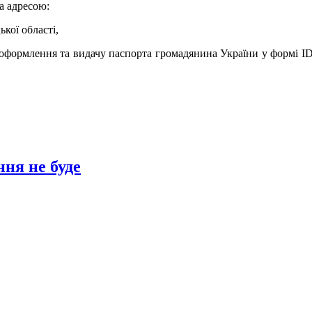
а адресою:
кої області,
оформлення та видачу паспорта громадянина України у формі ID-ка
ння не буде