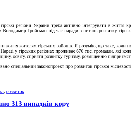
 гірські регіони України треба активно інтегрувати в життя к
ни Володимир Гройсман під час наради з питань розвитку гірсь
ти життя жителям гірських районів. Я розумію, що таке, коли 
– Наразі у гірських регіонах проживає 670 тис. громадян, які к
цину, освіту, сприяти розвитку туризму, розміщенню підприємст
но спеціальний законопроект про розвиток гірської місцевості, 
кт
,
розвиток
ано 313 випадків кору