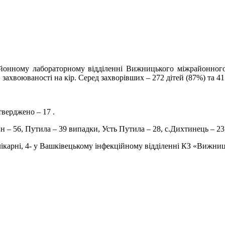
йонному лабораторному відділенні Вижницького міжрайонного
 захвоюваності на кір. Серед захворівших – 272 дітей (87%) та 4
тверджено – 17 .
 – 56, Путила – 39 випадки, Усть Путила – 28, с.Дихтинець – 23
лікарні, 4- у Вашківецькому інфекційному відділенні КЗ «Вижни